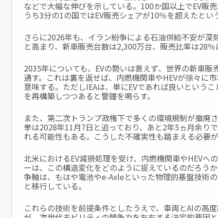
などで大幅な伸びを示している。100か国以上でEV販
うち3分の1の国ではEV販売シェアが10％を超えたとい
さらに2026年も、イラン紛争による石油供給不安が深
と高まり、新車販売台数は2,300万台、販売比率は28
2035年についても、EVの勢いは衰えず、世界の新車販売
通す。これは裏を返せば、内燃機関車やHEVが徐々に
意味する。ただしIEAは、単にEVであれば良いというこ
を再構築しつつあると警鐘を鳴らす。
また、第二次トランプ政権下で多くの環境規制が撤廃
挙は
2028年11月7日と迫っており、あと2年5ヵ月余
れる可能性もある。こうした不確実性も踏まえる必要が
北米におけるEV減損処理を受け、内燃機関車やHEVへ
ーは、この構造変化をどのように捉えているのだろうか
争軸は、もはや電池やe‑Axleといった物理的基盤技術
と移行している。
これらの技術を前提条件としたうえで、車両とAIの高
が、次世代モビリティの競争力を左右する決定的要因と