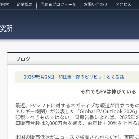
業内容
企業概要
代表者プロフィール
お問い合わせ
アクセス
ブログ
2026年5月25日 和田憲一郎のビリビリ！とくる話
それでもEVは伸びている
最近、EVシフトに対するネガティブな報道が目立つものの
ネルギー機関）が公表した「Global EV Outlook 2
悲観すべきものではない。同報告書によれば、2025年の世
車販売台数は2,000万台を超え、前年比＋20%を上回
米国の販売低迷がニュースで強調されがちだが、実際には