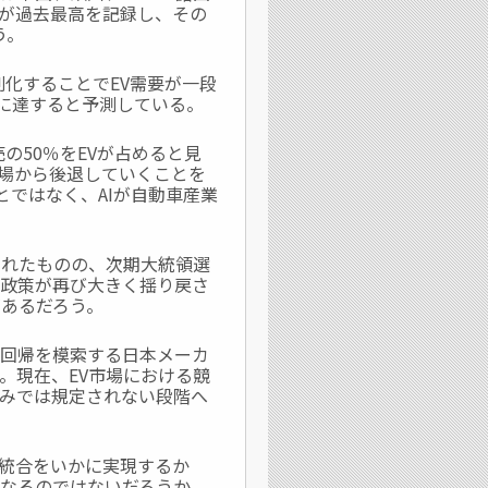
売が過去最高を記録し、その
う。
刻化することでEV需要が一段
％に達すると予測している。
の50％をEVが占めると見
市場から後退していくことを
とではなく、AIが自動車産業
されたものの、次期大統領選
りで政策が再び大きく揺り戻さ
あるだろう。
の回帰を模索する日本メーカ
。現在、EV市場における競
のみでは規定されない段階へ
度統合をいかに実現するか
なるのではないだろうか。