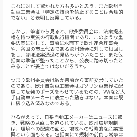
これに対して驚かれた方も多いと思う。また欧州自
動車工業会は「特定の技術を禁止することは合理的
でない」と表明し反発している。
しかし、筆者から見ると、欧州委員会は、法案提出
権を持つ実質の行政執行機関であり、このような重
要法案に対して、事前に水面下で欧州連合理事会
や、各国の市民代表である欧州議会に対して根回し
をし、ほぼ法案通過の見込みがついたこと、また包
括案の準備が整ったことから、公表に踏み切ったと
みることが妥当ではないだろうか。
つまり欧州委員会は数か月前から事前交渉していた
のであり、欧州自動車工業会はガソリン車業界に配
慮して反発のポーズをみせているものの、VWなど大
手自動車メーカーに表立った動きはない。本案は既
に織り込み済みなのである。
ひるがえって、日系自動車メーカーはニュースに驚
き、戦略の見直しを迫られている。欧州環境規制
は、環境への配慮の面と、地域への戦略的な産業振
興という面もある。包括案にて規制の前倒し競争は