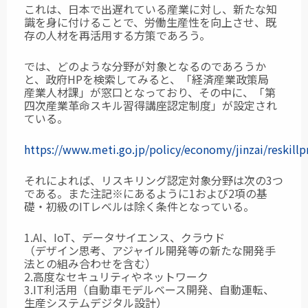
これは、日本で出遅れている産業に対し、新たな知
識を身に付けることで、労働生産性を向上させ、既
存の人材を再活用する方策であろう。
では、どのような分野が対象となるのであろうか
と、政府HPを検索してみると、「経済産業政策局
産業人材課」が窓口となっており、その中に、「第
四次産業革命スキル習得講座認定制度」が設定され
ている。
https://www.meti.go.jp/policy/economy/jinzai/reskill
それによれば、リスキリング認定対象分野は次の3つ
である。また注記※にあるように1および2項の基
礎・初級のITレベルは除く条件となっている。
1.AI、IoT、データサイエンス、クラウド
（デザイン思考、アジャイル開発等の新たな開発手
法との組み合わせを含む）
2.高度なセキュリティやネットワーク
3.IT利活用（自動車モデルベース開発、自動運転、
生産システムデジタル設計）