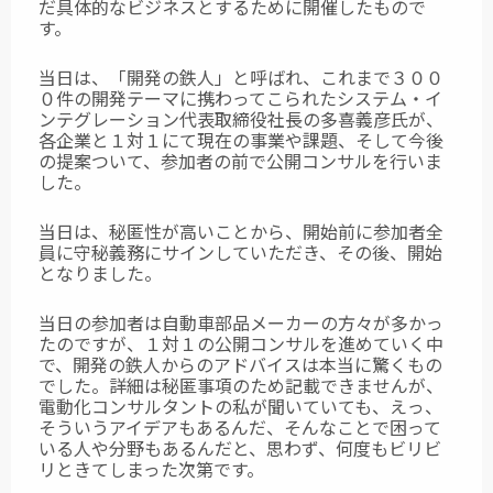
だ具体的なビジネスとするために開催したもので
す。
当日は、「開発の鉄人」と呼ばれ、これまで３００
０件の開発テーマに携わってこられたシステム・イ
ンテグレーション代表取締役社長の多喜義彦氏が、
各企業と１対１にて現在の事業や課題、そして今後
の提案ついて、参加者の前で公開コンサルを行いま
した。
当日は、秘匿性が高いことから、開始前に参加者全
員に守秘義務にサインしていただき、その後、開始
となりました。
当日の参加者は自動車部品メーカーの方々が多かっ
たのですが、１対１の公開コンサルを進めていく中
で、開発の鉄人からのアドバイスは本当に驚くもの
でした。詳細は秘匿事項のため記載できませんが、
電動化コンサルタントの私が聞いていても、えっ、
そういうアイデアもあるんだ、そんなことで困って
いる人や分野もあるんだと、
思わず、何度もビリビ
リときてしまった次第です。