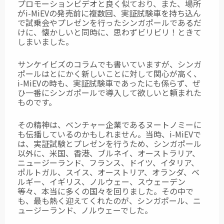
プロモーションビデオと良く似ており、また、場所
がi-MiEVの発売前に複数回、実証試験車を持ち込ん
で試乗会やプレゼンを行ったシンガポールであるだ
けに、懐かしいと同時に、思わずビリビリ！ときて
しまいました。
サンケイビズのコラムでも書いていますが、シンガ
ポールはとにかく新しいことに対して関心が高く、
i-MiEVの時も、実証試験車であったにも係らず、ぜ
ひ一番にシンガポールで導入して欲しいと頼まれた
ものです。
その精神は、ベンチャー企業であるヌートノミーに
も伝播しているのかもしれません。
当時、i-MiEVで
は、実証試験とプレゼンを行うため、シンガポール
以外に、米国、香港、ブルネイ、オーストラリア、
ニュージーランド、フランス、ドイツ、イタリア、
ポルトガル、スイス、オーストリア、オランダ、ベ
ルギー、イギリス、ノルウェー、スウェーデン
等々、本当に多くの国々を回りました。その中で
も、最も熱く迎えてくれたのが、シンガポール、ニ
ュージーランド、ノルウェーでした。