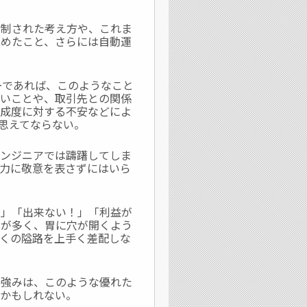
制された考え方や、これま
とめたこと、さらには自動運
。
ーであれば、このようなこと
きいことや、取引先との関係
完成度に対する不安などによ
思えてならない。
ンジニアでは躊躇してしま
力に敬意を表さずにはいら
」「出来ない！」「利益が
とが多く、胃に穴が開くよう
くの隘路を上手く差配しな
強みは、このような優れた
とかもしれない。