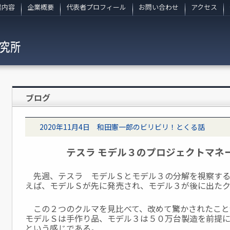
業内容
企業概要
代表者プロフィール
お問い合わせ
アクセス
ブログ
2020年11月4日 和田憲一郎のビリビリ！とくる話
テスラ モデル３のプロジェクトマネ
先週、テスラ モデルＳとモデル３の分解を視察する
えば、モデルＳが先に発売され、モデル３が後に出た
この２つのクルマを見比べて、改めて驚かされたこと
モデルＳは手作り品、モデル３は５０万台製造を前提
という感じである。