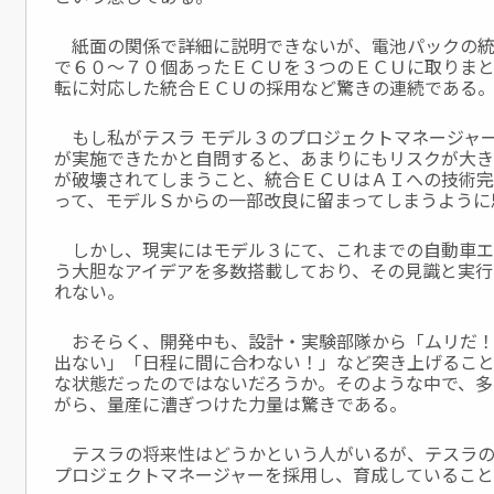
紙面の関係で詳細に説明できないが、電池パックの統
で６０～７０個あったＥＣＵを３つのＥＣＵに取りま
転に対応した統合ＥＣＵの採用など驚きの連続である
もし私がテスラ モデル３のプロジェクトマネージャ
が実施できたかと自問すると、あまりにもリスクが大
が破壊されてしまうこと、統合ＥＣＵはＡＩへの技術
って、モデルＳからの一部改良に留まってしまうように
しかし、現実にはモデル３にて、これまでの自動車エ
う大胆なアイデアを多数搭載しており、その見識と実行
れない。
おそらく、開発中も、設計・実験部隊から「ムリだ！
出ない」「日程に間に合わない！」など突き上げるこ
な状態だったのではないだろうか。そのような中で、多
がら、量産に漕ぎつけた力量は驚きである。
テスラの将来性はどうかという人がいるが、テスラの
プロジェクトマネージャーを採用し、育成しているこ