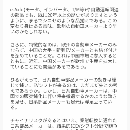
e-Axle(モータ、インバータ、T/M等)や自動運転関連
の部品でも、既に20年以上の歴史がありますという
ように、まるでシニセのような品揃えである。この
変わり身はある意味、
欧州の自動車メーカーより早
いのかもしれない。
さらに、特徴的なのは、欧州の自動車メーカーのみ
ならず、中国の大手・新興EVメーカーとも結び付き
を深めていることだ。これは中国市場に参入すると
ともに、近年、中国メーカーが欧州で生産を拡大し
ていることにも関連があるであろう。
ひるがえって、日系自動車部品メーカーの動きは総
じて鈍い。EVシフトが来るのは、まだまだ先との考
えであろうか。しかし、日系自動車メーカーは、中
国での販売鈍化に伴い将来撤退するかのような動き
を見せ、日系部品メーカーも足元は浮足立ってい
る。
チャイナリスクがあるとはいえ、業態転換に遅れた
日系部品メーカーは、結果的にEVシフト分野で競争