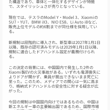
た構造であり、車体と一体化するデザインが特徴
で、スタイリッシュさが売りとなっている。
現在では、テスラのModel Y・Model 3、Xiaomiの
SU7・YU7、BMW iX3、NIO ES8、Li Auto i8など、
販売上位モデルの約6割までが同仕様を採用してい
る。
新規制は段階的に導入され、新型車は2027年1月1日
以降、既存の認可済みモデルは2029年1月1日以降、
規制に適合したドアハンドル設定が義務付けられ
る。
この決定の背景には、中国国内で発生した2件の
Xiaomi製EVの火災事故がある。いずれも電源喪失に
よりドアが開かず、乗員が脱出できないまま死亡に
至った。このため、メディアでの関心は一気に高ま
り、格納式ドアハンドルの安全性に対する疑念が広
がった。
今回の規制は中国国内向けではあるものの、中国は
新エネルギー車の主要輸出国であるため、国際市場