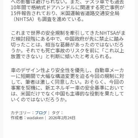
への影響は避けられない。また、テスラ車でも過去
10年間で格納式ドアハンドルに関連する死亡事例が
15件報告されており、米国運輸省道路交通安全局
（NHTSA）も調査を進めている。
これまで世界の安全規制を牽引してきたNHTSAがま
だ検討段階にある中で、中国政府が先に禁止に踏み
切ったことは、相当な葛藤があったのではないだろ
うか。それでも死亡事故のリスクを前に「これ以上
放置できない」と判断に傾いたと考えられる。
車のデザイン性より安全性を優先し、自動車メーカ
ーに短期間で大幅な構造変更を迫る今回の規制に対
して、筆者は激しく同意したい。おそらく、今回の
事案を契機に、新エネルギー車の安全基準において
は、米国だけでなく中国も主導的な役割を果たして
いくのではないだろうか。
カテゴリー：
ブログ
｜ タグ：
作成者：wadaken｜ 2026年2月24日