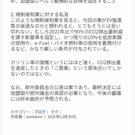
め、加盟国レベルで義務的な目標を設定すること
2. 規制緩和案に対する私見
このような規制緩和案を見ると、今回の案がEV推進
策の後退なのかと問われると、とてもそうとは言い
切れない。むしろ2021年比で90％のCO2排出量削減
を課す新基準を設定し、かつ残りの10%も低炭素鋼
の使用や、e-Fuel・バイオ燃料等の使用を義務付け
るなど、かなり厳しい条件が付与されている。
ガソリン車の復権というにはほど遠く、CO2排出量
を達成したときの「ご褒美」という意味合いでしか
ないのではないか。
なお、欧州委員会の公表は案であり、最終決定には
加盟国や欧州議会の承認が必要となり、今後の審議
には紆余曲折が予想される。
カテゴリー：
ブログ
｜ タグ：
作成者：wadaken｜ 2025年12月25日