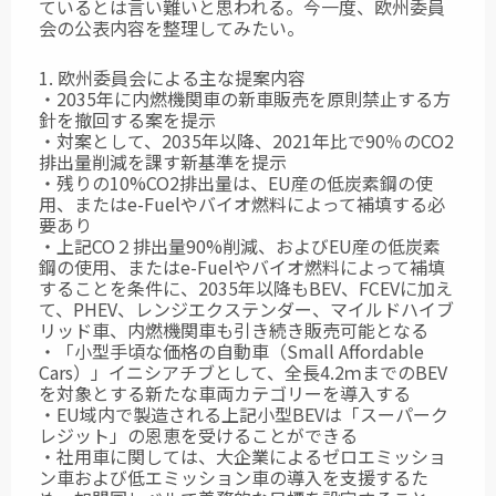
ているとは言い難いと思われる。今一度、欧州委員
会の公表内容を整理してみたい。
1. 欧州委員会による主な提案内容
・2035年に内燃機関車の新車販売を原則禁止する方
針を撤回する案を提示
・対案として、2035年以降、2021年比で90％のCO2
排出量削減を課す新基準を提示
・残りの10%CO2排出量は、EU産の低炭素鋼の使
用、またはe-Fuelやバイオ燃料によって補填する必
要あり
・上記CO２排出量90%削減、およびEU産の低炭素
鋼の使用、またはe-Fuelやバイオ燃料によって補填
することを条件に、2035年以降もBEV、FCEVに加え
て、PHEV、レンジエクステンダー、マイルドハイブ
リッド車、内燃機関車も引き続き販売可能となる
・「小型手頃な価格の自動車（Small Affordable
Cars）」イニシアチブとして、全長4.2ｍまでのBEV
を対象とする新たな車両カテゴリーを導入する
・EU域内で製造される上記小型BEVは「スーパーク
レジット」の恩恵を受けることができる
・社用車に関しては、大企業によるゼロエミッショ
ン車および低エミッション車の導入を支援するた