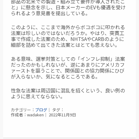
部品の北米での製造・組み立て要件が導入されたこ
と」に懸念を示し、日本メーカーのEVも優遇を受け
られるよう意見書を提出している。
このように、ここまで海外からボコボコに叩かれる
法案は珍しいのではないだろうか。やはり、突貫工
事で作成した法案のため、NHTSAやCARBのように
細部を詰めて出てきた
法案とはとても思えない。
ある意味、選挙対策としての「インフレ抑制」法案
だったのかもしれないが、逆にあまりにアメリカフ
ァーストを謳うことで、関係国との協力関係にひび
が入らないか、気になるところである。
性急な法案は周辺国に混乱を招くという、良い例の
ように思えてならない。
カテゴリー：
ブログ
｜ タグ：
作成者：wadaken｜ 2022年11月9日