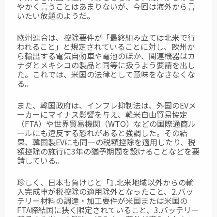
やかく言うことはあまりないが、今回は海外から言
いたい放題のようだ。
欧州連合は、控除要件が「最終組み立ては北米で行
われること」と規定されていることに対し、欧州か
ら輸出する電気自動車や電池のほか、関連機器はカ
ナダとメキシコの製品と同等に扱うよう要請を出し
た。これでは、米国の法律として意味をなさなくな
る。
また、韓国政府は、インフレ抑制法は、外国のEVメ
ーカーにマイナス影響を与え、韓米自由貿易協定
（FTA）や世界貿易機関（WTO）などの国際通商ル
ールにも違反する恐れがあると強調した。その結
果、韓国製EVにも同一の税額控除を適用したり、税
額控除の施行に3年の猶予期間を設けることなどを要
請している。
珍しく、日本も負けじと「1.北米地域以外からの輸
入完成車が税控除の適用除外となったこと、2.バッ
テリー材料の調達・加工要件が米国または米国の
FTA締結国に狭く限定されていること、3.バッテリー