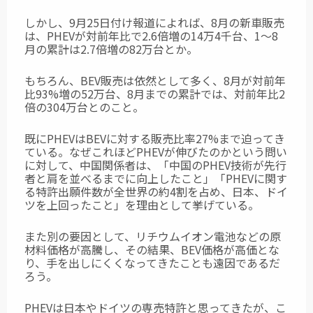
しかし、9月25日付け報道によれば、8月の新車販売
は、PHEVが対前年比で2.6倍増の14万4千台、1～8
月の累計は2.7倍増の82万台とか。
もちろん、BEV販売は依然として多く、8月が対前年
比93%増の52万台、8月までの累計では、対前年比2
倍の304万台とのこと。
既にPHEVはBEVに対する販売比率27%まで迫ってき
ている。なぜこれほどPHEVが伸びたのかという問い
に対して、中国関係者は、「中国のPHEV技術が先行
者と肩を並べるまでに向上したこと」「PHEVに関す
る特許出願件数が全世界の約4割を占め、日本、ドイ
ツを上回ったこと」を理由として挙げている。
また別の要因として、リチウムイオン電池などの原
材料価格が高騰し、その結果、BEV価格が高価とな
り、手を出しにくくなってきたことも遠因であるだ
ろう。
PHEVは日本やドイツの専売特許と思ってきたが、こ