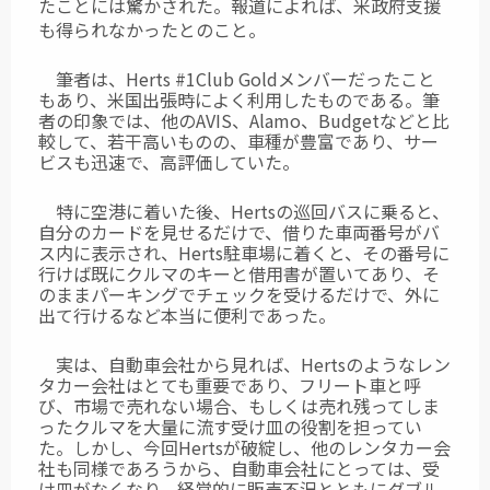
たことには驚かされた。報道によれば、米政府支援
も得られなかったとのこと。
筆者は、Herts #1Club Goldメンバーだったこと
もあり、米国出張時によく利用したものである。筆
者の印象では、他のAVIS、Alamo、Budgetなどと比
較して、若干高いものの、車種が豊富であり、サー
ビスも迅速で、高評価していた。
特に空港に着いた後、Hertsの巡回バスに乗ると、
自分のカードを見せるだけで、借りた車両番号がバ
ス内に表示され、Herts駐車場に着くと、その番号に
行けば既にクルマのキーと借用書が置いてあり、そ
のままパーキングでチェックを受けるだけで、外に
出て行けるなど本当に便利であった。
実は、自動車会社から見れば、Hertsのようなレン
タカー会社はとても重要であり、フリート車と呼
び、市場で売れない場合、もしくは売れ残ってしま
ったクルマを大量に流す受け皿の役割を担ってい
た。しかし、今回Hertsが破綻し、他のレンタカー会
社も同様であろうから、自動車会社にとっては、受
け皿がなくなり、経営的に販売不況とともにダブル