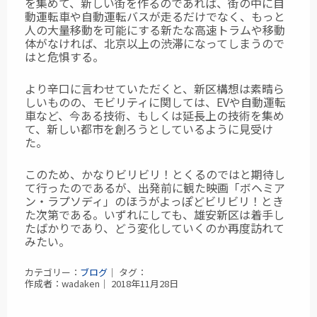
を集めて、新しい街を作るのであれば、街の中に自
動運転車や自動運転バスが走るだけでなく、もっと
人の大量移動を可能にする新たな高速トラムや移動
体がなければ、北京以上の渋滞になってしまうので
はと危惧する。
より辛口に言わせていただくと、新区構想は素晴ら
しいものの、モビリティに関しては、EVや自動運転
車など、今ある技術、もしくは延長上の技術を集め
て、新しい都市を創ろうとしているように見受け
た。
このため、かなりビリビリ！とくるのではと期待し
て行ったのであるが、出発前に観た映画「ボヘミア
ン・ラプソディ」のほうがよっぽどビリビリ！とき
た次第である。
いずれにしても、雄安新区は着手し
たばかりであり、どう変化していくのか再度訪れて
みたい。
カテゴリー：
ブログ
｜ タグ：
作成者：wadaken｜ 2018年11月28日