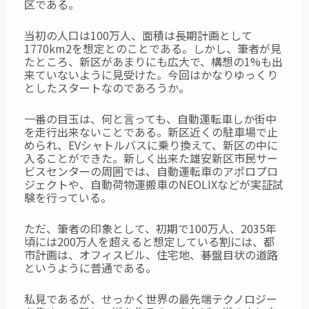
区である。
当初の人口は100万人、面積は長期計画として
1770km2を想定とのことである。
しかし、筆者が見
たところ、新区があまりにも広大で、構想の1%も出
来ていないように見受けた。
今回はかなりゆっくり
としたスタートなのであろうか。
一番の目玉は、何と言っても、自動運転車しか街中
を走行出来ないことである。
新区近くの駐車場で止
められ、EVシャトルバスに乗り換えて、新区の中に
入ることができた。
新しく出来た雄安新区市民サー
ビスセンターの周囲では、自動運転車のアポロプロ
ジェクト
や、自動荷物運搬車のNEOLIXなどが実証試
験を行っている。
ただ、筆者の印象として、初期で100万人、2035年
頃には200万人を超えると想定している割には、都
市計画は、オフィスビル、住宅地、碁盤目状の道路
というように普通である。
私見であるが、せっかく世界の最先端テクノロジー