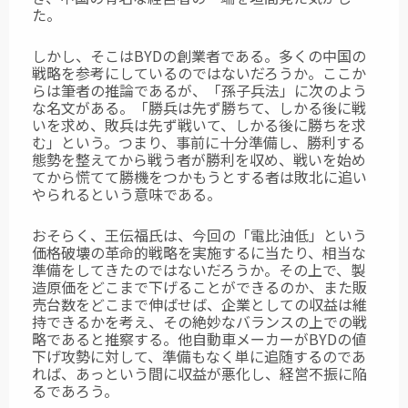
た。
しかし、そこはBYDの創業者である。多くの中国の
戦略を参考にしているのではないだろうか。ここか
らは筆者の推論であるが、「孫子兵法」に次のよう
な名文がある。「勝兵は先ず勝ちて、しかる後に戦
いを求め、敗兵は先ず戦いて、しかる後に勝ちを求
む」という。つまり、事前に十分準備し、勝利する
態勢を整えてから戦う者が勝利を収め、戦いを始め
てから慌てて勝機をつかもうとする者は敗北に追い
やられるという意味である。
おそらく、王伝福氏は、今回の「電比油低」という
価格破壊の革命的戦略を実施するに当たり、相当な
準備をしてきたのではないだろうか。その上で、製
造原価をどこまで下げることができるのか、また販
売台数をどこまで伸ばせば、企業としての収益は維
持できるかを考え、その絶妙なバランスの上での戦
略であると推察する。他自動車メーカーがBYDの値
下げ攻勢に対して、準備もなく単に追随するのであ
れば、あっという間に収益が悪化し、経営不振に陥
るであろう。