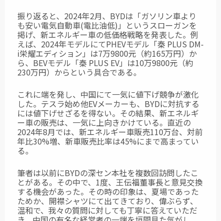
振り返ると、2024年2月、BYDは「ガソリン車より
も安い電気自動車(電比油低)」というスローガンを
掲げ、新エネルギー車の低価格戦略を発表した。例
えば、2024年モデルにてPHEVモデル「秦 PLUS DM-
i栄耀エディション」は7万9800元（約165万円）か
ら、BEVモデル「秦 PLUS EV」は10万9800元（約
230万円）からという具合である。
これに端を発し、中国にて一気に値下げ競争が激化
した。テスラ始め他EVメーカーも、BYDに対抗する
には値下げせざるを得ない。その結果、新エネルギ
ー車の販売は、一気に上向きかけている。直近の
2024年8月では、新エネルギー車販売110万台、対前
年比30%増、新車販売比率は45%にまで高まってい
る。
筆者は以前にBYDの深セン本社を複数回訪問したこ
とがある。その中で、1度、王伝福董事長と意見交換
する機会があった。その時の印象は、夏場であった
ためか、開襟シャツにて出てきており、偉ぶらず、
温和で、我々の質問に対しても丁寧に答えていただ
き、中国の有名な経営者の一端を垣間見た気がし