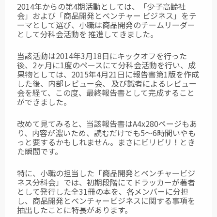
2014年からの第4期活動としては、「少子高齢社
会」および「商品開発とベンチャー
ビジネス」をテ
ーマとして選び、小職は商品開発のチームリーダー
として分科会活動を
推進してきました。
当該活動は2014年3月18日にキックオフを行った
後、2ヶ月に1度のペースにて分科会活動を
行い、成
果物としては、2015年4月21日に報告書第1版を作成
した後、内部レビュー会、
及び識者によるレビュー
会を経て、この度、最終報告書として完成すること
ができました。
改めて見てみると、当該報告書はA4x280ページもあ
り、内容が濃いため、読むだけでも
5～6時間いやも
っと要するかもしれません。まさにビリビリ！とき
た瞬間です。
特に、小職の担当した「商品開発とベンチャービジ
ネス分科会」では、初期段階にてド
ラッカーが著者
として発行した全31冊の本を、各メンバーに分担
し、商品開発と
ベンチャービジネスに関する事項を
抽出したことに特長があります。