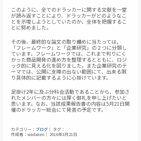
このように、全てのドラッカーに関する文献を一堂
が読み返すことにより、ドラッカーが
どのようなこ
とを示唆しようとしていたのか、全体を把握するこ
とに努めました。
その後、最終的な論文の取り纏めに当たっては、
「フレームワーク」と「企業研究」の
２つに分類し
ています。フレームワークでは、これまで判りにく
かった商品開発の
進め方を整理するとともに、ロジ
ック的に見える化を図りました。また企業研究の
テ
ーマでは、公開に支障の出ない範囲にて、出来る限
り具体的に記載するように
心掛けています。
足掛け2年に及ぶ分科会活動であることから、参加さ
れたメンバーの方々には厚く
御礼を申し上げたいと
思います。なお、当該成果報告書の内容は5月21日開
催のドラッカー総会にて発表の予定です。
カテゴリー：
ブログ
｜ タグ：
作成者：wadaken｜ 2016年3月21日