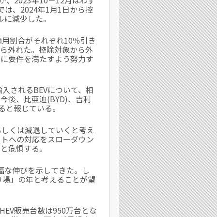
2023年10－12月はわず
では、2024年1月1日から控
デルに減少した。
適用割合がそれぞれ10％引き
から外れた。控除対象から外
死に要件を満たすよう努力す
輸入されるBEVについて、相
後、比亜迪(BYD)、吉利
すると報じている。
もしくは減退していくと考え
フトへの対応をスローダウン
はと危惧する。
大幅な伸びを示してきた。し
り場」の年と考えることが望
。
HEV販売台数は950万台とな