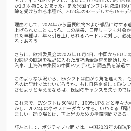
ネガティブな面で言えば、米国に於けるBEVの販売台数が、
か1.3％増にとどまった。また米国インフレ削減法(IRA)
除を受けられる車種が、2023年の43モデルから19モ
理由として、2024年から重要鉱物および部品に対する
上げられたことによる。この結果、日産リーフも対象
れた車種は、年々引き上げられるハードルに対し、必
るであろう。
さらに、欧州委員会は2023年10月4日、中国からEUに
殺関税の賦課を視野に入れた反補助金調査を開始した。今
汽車、上海汽車集団の中国EV大手3社に調査員を派遣
このような状況から、EVシフトは曲がり角を迎えた、
るのは早計ではないだろうか。もし日系企業にてEVシ
させようと考えるならば、挽回のチャンスを失うので
これまで、EVシフトは50%UP、100%UPなどと年々
かし、
2024年はややスローダウンする、いわゆる「踊
ましい。
踊り場とは、再上昇のための準備期間である
証左として、ポジティブな面では、中国2023年のBEV/P