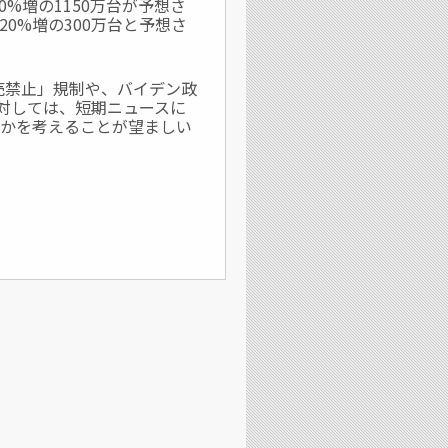
0%増の1150万台が予想さ
は20%増の300万台と予想さ
売禁止」規制や、バイデン政
に対しては、短期ニュースに
かを考えることが望ましい