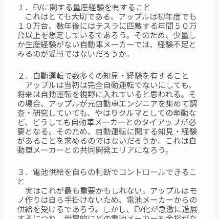
１．EVに関する量産経験を有すること
これはとても大切である。アップルは初年度でも
１０万台、数年後にはテスラに匹敵する年間５０万
台以上を想定しているであろう。そのため、少量し
か生産経験がない自動車メーカーでは、経験不足と
みるのが妥当ではないだろうか。
２．自動運転で数多くの知見・経験を有すること
アップルは当初は完全自動運転でないにしても、
将来は自動運転を視野に入れていると思われる。そ
の場合、アップルが元自動車エンジニアを集めて調
査・研究していても、やはりクルマとしての挙動な
ど、どうしても自動車メーカーとのタイアップが必
要となる。そのため、自動運転に関する知見・経験
があることを求めるのではないだろうか。これは自
動車メーカーとの共同開発エリアになろう。
３．電池供給を自らの判断でコントロールできるこ
と
実はこれが最も重要かもしれない。アップルはモ
ノ作りは自ら手掛けないため、電池メーカーからの
供給を受けるであろう。しかし、EV化が急激に進展
するにつれ、世界的にどの電池メーカーも余裕がな