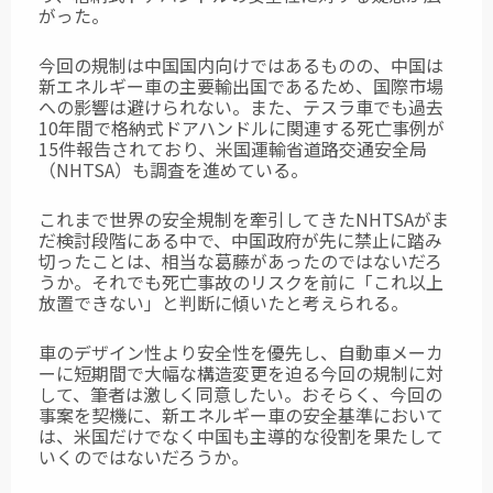
がった。
今回の規制は中国国内向けではあるものの、中国は
新エネルギー車の主要輸出国であるため、国際市場
への影響は避けられない。また、テスラ車でも過去
10年間で格納式ドアハンドルに関連する死亡事例が
15件報告されており、米国運輸省道路交通安全局
（NHTSA）も調査を進めている。
これまで世界の安全規制を牽引してきたNHTSAがま
だ検討段階にある中で、中国政府が先に禁止に踏み
切ったことは、相当な葛藤があったのではないだろ
うか。それでも死亡事故のリスクを前に「これ以上
放置できない」と判断に傾いたと考えられる。
車のデザイン性より安全性を優先し、自動車メーカ
ーに短期間で大幅な構造変更を迫る今回の規制に対
して、筆者は激しく同意したい。おそらく、今回の
事案を契機に、新エネルギー車の安全基準において
は、米国だけでなく中国も主導的な役割を果たして
いくのではないだろうか。