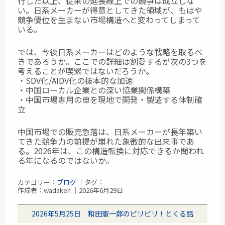
行した以上、従来の延長線上での競争は成立しな
い。日系メーカーが得意としてきた領域が、もはや
競争優位を生まない市場構造へと変わってしまって
いる。
では、今後日系メーカーはどのような戦略を取るべ
きであろうか。ここでの詳細は割愛するが次の3つを
考えることが喫緊ではないだろうか。
・SDV化/AIDV化の抜本的な加速
・中国ローカル企業との深い協業関係構築
・中国市場専用の車を現地で開発・製造する体制確
立
中国市場での販売急落は、日系メーカーが長年築い
てきた競争力の前提が崩れた象徴的な出来事であ
る。2026年は、この構造転換に対応できるか問われ
る年になるのではないか。
カテゴリー：
ブログ
｜タグ：
作成者：wadaken ｜2026年6月29日
2026年5月25日 和田憲一郎のビリビリ！とくる話