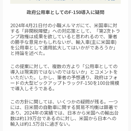
政府公用車としてのF-150導入に疑問
2024年4月21日付の小職メルマガにて、米国車に対
する「非関税障壁」への対応策として、「第2次トラ
ンプ政権は成果を欲していると思われるので、筆者
の勝手な意見かもしれないが、輸入車(主に米国車)
を公用車として適用拡大してはいかがであろうか」
と持論を述べた。
この提案に対して、複数の方より「公用車としての
導入は現実的ではないのではないか」とコメントを
いただいた。しかし、筆者の予想通り、政府はフォ
ードの大型ピックアップトラックF-150を100台規模
で導入しそうである。
この方針に関しては、いくつかの疑問が残る。一つ
には、日米間の自動車に関する貿易不均衡は顕著で
あり、2024年の実績では、日本から米国への輸出台
数は約139万台であるのに対し、米国から日本への
輸入は約1.5万台に過ぎない。