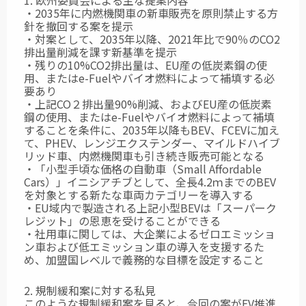
1. 欧州委員会による主な提案内容
・2035年に内燃機関車の新車販売を原則禁止する方
針を撤回する案を提示
・対案として、2035年以降、2021年比で90％のCO2
排出量削減を課す新基準を提示
・残りの10%CO2排出量は、EU産の低炭素鋼の使
用、またはe-Fuelやバイオ燃料によって補填する必
要あり
・上記CO２排出量90%削減、およびEU産の低炭素
鋼の使用、またはe-Fuelやバイオ燃料によって補填
することを条件に、2035年以降もBEV、FCEVに加え
て、PHEV、レンジエクステンダー、マイルドハイブ
リッド車、内燃機関車も引き続き販売可能となる
・「小型手頃な価格の自動車（Small Affordable
Cars）」イニシアチブとして、全長4.2ｍまでのBEV
を対象とする新たな車両カテゴリーを導入する
・EU域内で製造される上記小型BEVは「スーパーク
レジット」の恩恵を受けることができる
・社用車に関しては、大企業によるゼロエミッショ
ン車および低エミッション車の導入を支援するた
め、加盟国レベルで義務的な目標を設定すること
2. 規制緩和案に対する私見
このような規制緩和案を見ると、今回の案がEV推進