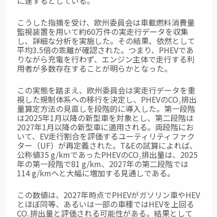
に達するとしている。
こうした指摘を受け、欧州委員会は車載燃料消費量
監視装置を用いて約60万件の実走行データを収集
し、詳細な分析を実施した。その結果、依然として
平均3.5倍の乖離が確認された。つまり、PHEVであ
りながら充電を行わず、エンジン主体で走行する利
用者が多数存在することが明らかとなった。
この実態を踏まえ、欧州委員会は実走行データを重
視した規制体系への移行を決定し、PHEVのCO₂排出
量算定方法の見直しを段階的に導入した。第一段階
は2025年1月以降の
新型車を対象とし、第二段階は
2027年1月以降の新型車に適用される。両段階にお
いて、
EV走行割合を評価するユーティリティファク
ター（UF）が再定義された。T&Eの試算に
よれば、
公称値35 g/kmであったPHEVのCO₂排出量は、2025
年の第一段階で81 g/km、2027年の第二段階では
114 g/kmへと大幅に増加する見通しである。
この数値は、2027年時点でPHEVがガソリン車やHEV
とほぼ同等、あるいは一部の車種
ではHEVを上回る
CO₂排出量と評価される可能性がある。結果として