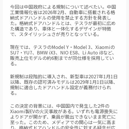
今回は中国政府による規制について述べたい。中国
工業情報化省は2026年2月、自動車に搭載される格
納式ドアハンドルの使用を禁止する方針を発表し
た。格納式ドアハンドルとは、テスラが最初に広め
た構造であり、車体と一体化するデザインが特徴
で、スタイリッシュさが売りとなっている。
現在では、テスラのModel Y・Model 3、Xiaomiの
SU7・YU7、BMW iX3、NIO ES8、Li Auto i8など、
販売上位モデルの約6割までが同仕様を採用してい
る。
新規制は段階的に導入され、新型車は2027年1月1日
以降、既存の認可済みモデルは2029年1月1日以降、
規制に適合したドアハンドル設定が義務付けられ
る。
この決定の背景には、中国国内で発生した2件の
Xiaomi製EVの火災事故がある。いずれも電源喪失に
よりドアが開かず、乗員が脱出できないまま死亡に
至った。このため、メディアでの関心は一気に高ま
り、格納式ドアハンドルの安全性に対する疑念が広