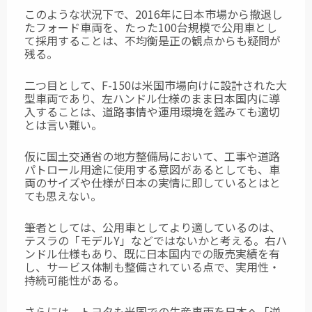
このような状況下で、2016年に日本市場から撤退し
たフォード車両を、たった100台規模で公用車とし
て採用することは、不均衡是正の観点からも疑問が
残る。
二つ目として、F-150は米国市場向けに設計された大
型車両であり、左ハンドル仕様のまま日本国内に導
入することは、道路事情や運用環境を鑑みても適切
とは言い難い。
仮に国土交通省の地方整備局において、工事や道路
パトロール用途に使用する意図があるとしても、車
両のサイズや仕様が日本の実情に即しているとはと
ても思えない。
筆者としては、公用車としてより適しているのは、
テスラの「モデルY」などではないかと考える。右ハ
ンドル仕様もあり、既に日本国内での販売実績を有
し、サービス体制も整備されている点で、実用性・
持続可能性がある。
さらには、トヨタも米国での生産車両を日本へ「逆