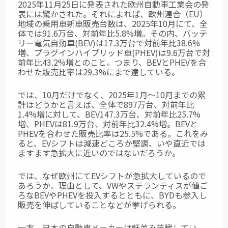
2025年11月25日に発表された欧州自動車工業会の発
表には驚かされた。
それによれば、欧州連合（EU）
地域の乗用車新車販売台数は、2025年10月にて、全
体では91.6万台、対前年比5.8%増。その内、バッテ
リー電気自動車(BEV)は17.3万台で対前年比38.6%
増、プラグインハイブリッド車(PHEV)は9.6万台で対
前年比43.2%増とのこと。つまり、BEVとPHEVを合
わせた販売比率は29.3%にまで達している。
では、10月だけでなく、2025年1月～10月までの累
計はどうかと言えば、全体で897万台、対前年比
1.4%増に対して、BEV147.3万台、対前年比25.7%
増、PHEVは81.9万台、対前年比32.4%増。BEVと
PHEVを合わせた販売比率は25.5%である。これをみ
ると、EVシフトは減速どころか堅調、いや直近では
ますます急拡大に近いのではないだろうか。
では、なぜ欧州にてEVシフトが急拡大しているので
あろうか。理由として、VWやステランティスが値ご
ろなBEVやPHEVを投入するとともに、BYDも参入し
販売を伸ばしていることなどが挙げられる。
一方、日本の自動車メーカーは軒並み苦戦してい