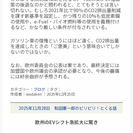
策の後退なのかと問われると、とてもそうとは言い
切れない。むしろ2021年比で90％のCO2排出量削減
を課す新基準を設定し、かつ残りの10%も低炭素鋼
の使用や、e-Fuel・バイオ燃料等の使用を義務付け
るなど、かなり厳しい条件が付与されている。
ガソリン車の復権というにはほど遠く、CO2排出量
を達成したときの「ご褒美」という意味合いでしか
ないのではないか。
なお、欧州委員会の公表は案であり、最終決定には
加盟国や欧州議会の承認が必要となり、今後の審議
には紆余曲折が予想される。
カテゴリー：
ブログ
｜タグ：
作成者：wadaken ｜2025年12月25日
2025年11月28日 和田憲一郎のビリビリ！とくる話
欧州のEVシフト急拡大に驚き