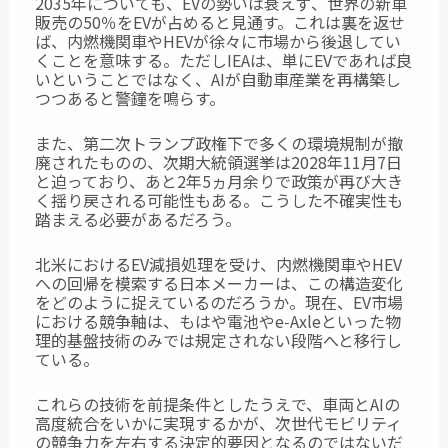
2035年についても、EVの勢いは衰えず、世界の新車
販売の50％をEVが占めると見通す。これは裏を返せ
ば、内燃機関車やHEVが徐々に市場から後退してい
くことを意味する。ただしIEAは、単にEVであれば良
いということではなく、AIが自動車産業を再構築し
つつあると警鐘を鳴らす。
また、第二次トランプ政権下で多くの環境規制が撤
廃されたものの、次期大統領選挙は
2028年11月7日
と迫っており、あと2年5ヵ月余りで政策が再び大き
く揺り戻される可能性もある。こうした不確実性も
踏まえる必要があるだろう。
北米におけるEV減損処理を受け、内燃機関車やHEV
への回帰を模索する日本メーカーは、この構造変化
をどのように捉えているのだろうか。現在、EV市場
における競争軸は、もはや電池やe‑Axleといった物
理的基盤技術のみでは規定されない段階へと移行し
ている。
これらの技術を前提条件としたうえで、車両とAIの
高度統合をいかに実現するかが、次世代モビリティ
の競争力を左右する決定的要因となるのではないだ