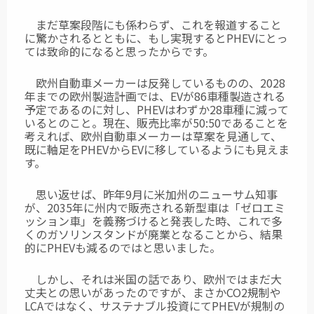
まだ草案段階にも係わらず、これを報道すること
に驚かされるとともに、もし実現するとPHEVにとっ
ては致命的になると思ったからです。
欧州自動車メーカーは反発しているものの、2028
年までの欧州製造計画では、EVが86車種製造される
予定であるのに対し、PHEVはわずか28車種に減って
いるとのこと。現在、販売比率が50:50であることを
考えれば、欧州自動車メーカーは草案を見通して、
既に軸足をPHEVからEVに移しているようにも見えま
す。
思い返せば、昨年9月に米加州のニューサム知事
が、2035年に州内で販売される新型車は「ゼロエミ
ッション車」を義務づけると発表した時、これで多
くのガソリンスタンドが廃業となることから、結果
的にPHEVも減るのではと思いました。
しかし、それは米国の話であり、欧州ではまだ大
丈夫との思いがあったのですが、まさかCO2規制や
LCAではなく、サステナブル投資にてPHEVが規制の