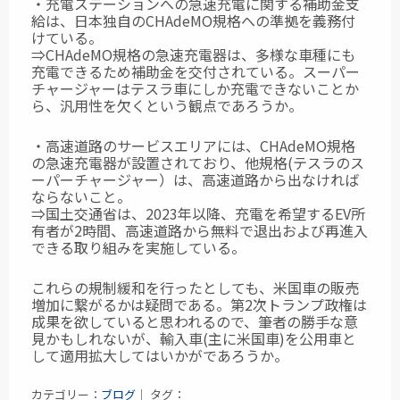
・充電ステーションへの急速充電に関する補助金支
給は、日本独自のCHAdeMO規格への準拠を義務付
けている。
⇒CHAdeMO規格の急速充電器は、多様な車種にも
充電できるため補助金を交付されている。スーパー
チャージャーはテスラ車にしか充電できないことか
ら、汎用性を欠くという観点であろうか。
・高速道路のサービスエリアには、CHAdeMO規格
の急速充電器が設置されており、他規格(テスラのス
ーパーチャージャー）は、高速道路から出なければ
ならないこと。
⇒国土交通省は、2023年以降、充電を希望するEV所
有者が2時間、高速道路から無料で退出および再進入
できる取り組みを実施している。
これらの規制緩和を行ったとしても、米国車の販売
増加に繋がるかは疑問である。第2次トランプ政権は
成果を欲していると思われるので、筆者の勝手な意
見かもしれないが、輸入車(主に米国車)を公用車と
して適用拡大してはいかがであろうか。
カテゴリー：
ブログ
｜ タグ：