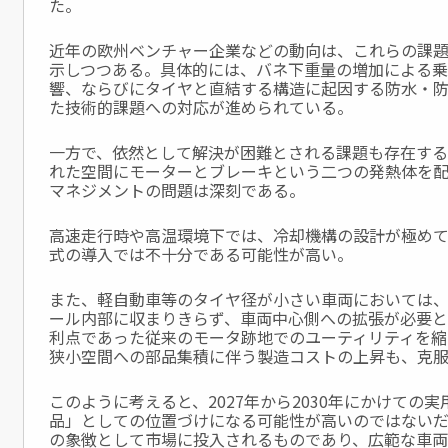
た。
近年の欧州ベンチャー企業などの動向は、これらの課
示しつつある。具体的には、バネ下重量の増加による
響、ならびにタイヤと直結する構造に起因する防水・
た技術的課題への対応が進められている。
一方で、依然として解決が困難とされる課題も存在す
れた空間にモーターとブレーキという二つの発熱体を
マネジメントの問題は深刻である。
高速走行時や高温環境下では、冷却機構の設計が極め
式の導入では不十分である可能性が高い。
また、軽自動車等のタイヤ径が小さい車両においては、
ール内部に収まりきらず、車両中心側への拡張が必要と
利点であった従来のモータ跡地でのユーティリティを縮
狭小空間への部品集積に伴う製造コストの上昇も、克
このように考えると、2027年から2030年にかけての
品」としての位置づけになる可能性が高いのではない
の象徴として市場に投入されるものであり、広範な車