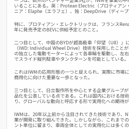
一つは、欧州のベンチャー企業3社が、IWMを事業の
いることにある。英：Protean Electric（プロテ
ニア：Elaphe（エラフェ）、独：DeepDrive（ディ
特に、プロティアン・エレクトリックは、フランスRenau
年に発売予定のBEVに供給予定とのこと。
二つ目として、中国のBYDが超高級車「仰望（U8）」
（IWD: Individual Wheel Drive）技術を採用
の独立した電動モーターによって各車輪を駆動し、左
でスライド縦列駐車やタンクターンを可能としている。
これはIWMの応用形態の一つと捉えられ、実際に市場
商用化に向けた重要な一歩となった。
三つ目として、日立製作所を中心とする企業グループが、
品化を公表している点である。これは国内における技
り、グローバルな動向と呼応する形で実用化への期待が
IWMは、20年以上前から注目されてきた技術であり、
業が開発に取り組んできた。しかしながら、これまで
ント単位に留まり、車両全体としての実用化には多く