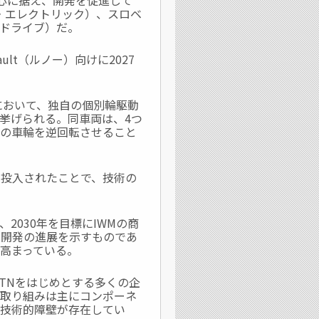
中心に据え、開発を促進して
ィアン・エレクトリック）、スロベ
ープドライブ）だ。
lt（ルノー）向けに2027
において、独自の個別輪駆動
したことが挙げられる。同車両は、4つ
右の車輪を逆回転させること
に投入されたことで、技術の
2030年を目標にIWMの商
術開発の進展を示すものであ
高まっている。
NTNをはじめとする多くの企
の取り組みは主にコンポーネ
の技術的障壁が存在してい