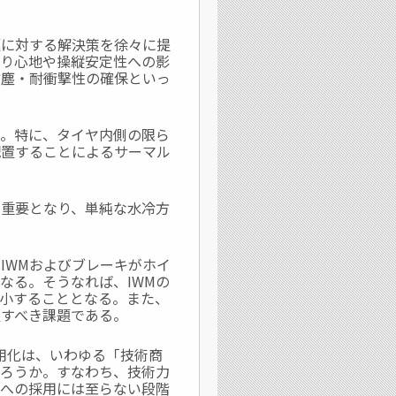
題に対する解決策を徐々に提
乗り心地や操縦安定性への影
防塵・耐衝撃性の確保といっ
る。特に、タイヤ内側の限ら
配置することによるサーマル
て重要となり、単純な水冷方
IWMおよびブレーキがホイ
なる。そうなれば、IWMの
小することとなる。また、
服すべき課題である。
実用化は、いわゆる「技術商
だろうか。すなわち、技術力
両への採用には至らない段階