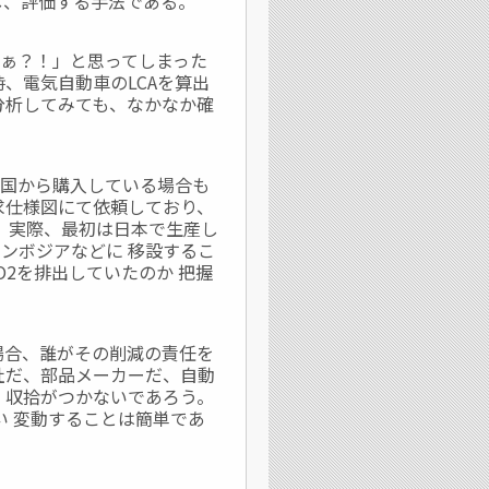
し、評価する手法である。
ぁ？！」と思ってしまった
、電気自動車のLCAを算出
分析してみても、なかなか確
国から購入している場合も
求仕様図にて依頼しており、
。 実際、最初は日本で生産し
ンボジアなどに 移設するこ
2を排出していたのか 把握
場合、誰がその削減の責任を
社だ、部品メーカーだ、自動
、収拾がつかないであろう。
い 変動することは簡単であ