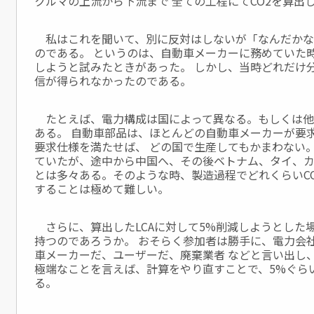
クルマの上流から下流まで 全ての工程にてCO2を算出
私はこれを聞いて、別に反対はしないが「なんだかな
のである。 というのは、自動車メーカーに務めていた時
しようと試みたときがあった。 しかし、当時どれだけ
信が得られなかったのである。
たとえば、電力構成は国によって異なる。もしくは他
ある。 自動車部品は、ほとんどの自動車メーカーが要
要求仕様を満たせば、 どの国で生産してもかまわない
ていたが、途中から中国へ、その後ベトナム、タイ、カ
とは多々ある。そのような時、製造過程でどれくらいCO
することは極めて難しい。
さらに、算出したLCAに対して5%削減しようとした
持つのであろうか。 おそらく参加者は勝手に、電力会
車メーカーだ、ユーザーだ、廃棄業者 などと言い出し
極端なことを言えば、計算をやり直すことで、5%ぐら
る。