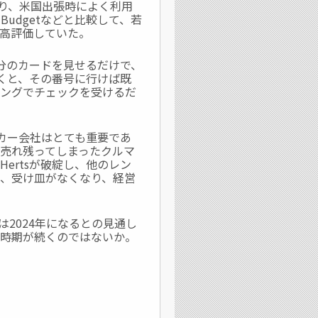
ともあり、米国出張時によく利用
Budgetなどと比較して、若
高評価していた。
自分のカードを見せるだけで、
着くと、その番号に行けば既
キングでチェックを受けるだ
タカー会社はとても重要であ
売れ残ってしまったクルマ
ertsが破綻し、他のレン
、受け皿がなくなり、経営
は2024年になるとの見通し
の時期が続くのではないか。