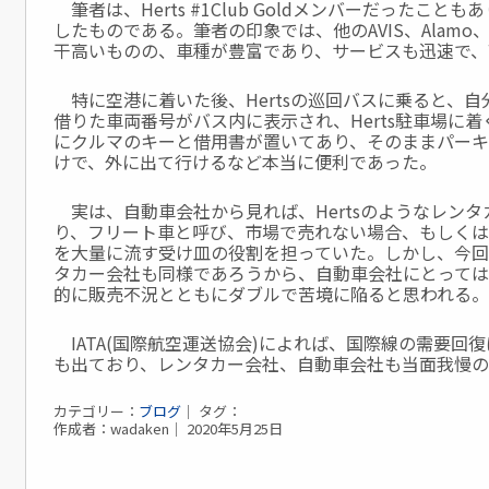
筆者は、Herts #1Club Goldメンバーだったこ
したものである。筆者の印象では、他のAVIS、Alamo、
干高いものの、車種が豊富であり、サービスも迅速で、
特に空港に着いた後、Hertsの巡回バスに乗ると、
借りた車両番号がバス内に表示され、Herts駐車場に
にクルマのキーと借用書が置いてあり、そのままパー
けで、外に出て行けるなど本当に便利であった。
実は、自動車会社から見れば、Hertsのようなレン
り、フリート車と呼び、市場で売れない場合、もしくは
を大量に流す受け皿の役割を担っていた。しかし、今回H
タカー会社も同様であろうから、自動車会社にとっては
的に販売不況とともにダブルで苦境に陥ると思われる。
IATA(国際航空運送協会)によれば、国際線の需要回復
も出ており、レンタカー会社、自動車会社も当面我慢
カテゴリー：
ブログ
｜ タグ：
作成者：wadaken｜ 2020年5月25日