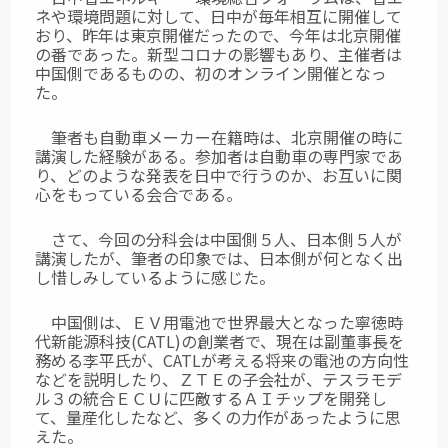
ネや環境問題に対して、日中が毎年相互に開催して
おり、昨年は東京開催だったので、今年は北京開催
の番であった。新型コロナの影響もあり、主催者は
中国側であるものの、初のオンライン開催となっ
た。
筆者も自動車メーカー在籍時は、北京開催の時に
講演した経験がある。参加者は自動車の専門家であ
り、どのような発表を日中で行うのか、お互いに関
心をもっている会合である。
さて、今回の分科会は中国側５人、日本側５人が
講演したが、筆者の印象では、日本側が何となく出
し惜しみしているように感じた。
中国側は、ＥＶ用電池で世界最大となった寧徳時
代新能源科技(CATL)の創業者で、現在は副董事長を
務める李平氏が、CATLが考える将来の電池の方向性
などを説明したり、ＺＴＥの子会社が、テスラモデ
ル３の統合ＥＣＵに匹敵するＡＩチップを開発し
て、量産化したなど、多くの力作があったように思
えた。