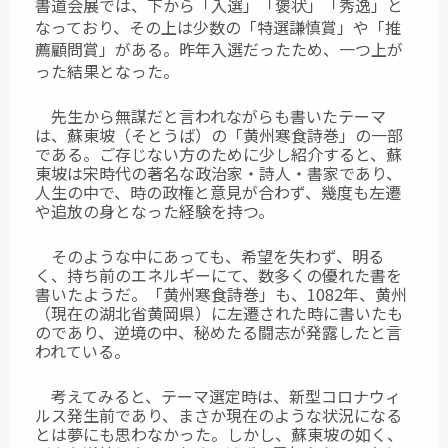
書道会展では、下から「入選」「褒状」「秀逸」と
なっており、その上は少数の「特選謙慎賞」や「推
薦顧問賞」がある。昨年入選だったため、一つ上が
った結果となった。
先生から無謀だと言われながらも書いたテーマ
は、蘇東坡（そとうば）の「黄州寒食詩巻」の一部
である。ご存じない方のために少し紹介すると、蘇
東坡は宋時代の著名な政治家・詩人・書家であり、
人生の中で、時の政権と意見が合わず、幾度も左遷
や追放の身となった経験を持つ。
そのような中にあっても、希望を失わず、明る
く、持ち前のエネルギーにて、数多くの優れた書を
書いたようだ。「黄州寒食詩巻」も、1082年、黄州
（現在の湖北省黄岡県）に左遷された時に書いたも
のであり、逆境の中、秘めたる闘志が発露したと言
われている。
考えてみると、テーマ選定時は、新型コロナウィ
ルス発生前であり、まさか現在のような状況になる
とは夢にも思わなかった。しかし、蘇東坡の如く、