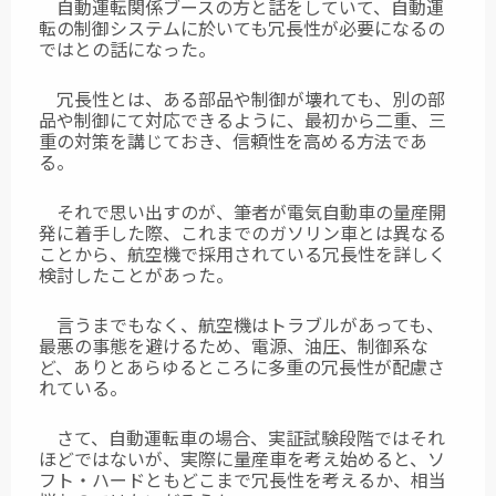
自動運転関係ブースの方と話をしていて、自動運
転の制御システムに於いても冗長性が必要になるの
ではとの話になった。
冗長性とは、ある部品や制御が壊れても、別の部
品や制御にて対応できるように、最初から二重、三
重の対策を講じておき、信頼性を高める方法であ
る。
それで思い出すのが、筆者が電気自動車の量産開
発に着手した際、これまでのガソリン車とは異なる
ことから、航空機で採用されている冗長性を詳しく
検討したことがあった。
言うまでもなく、航空機はトラブルがあっても、
最悪の事態を避けるため、電源、油圧、制御系な
ど、ありとあらゆるところに多重の冗長性が配慮さ
れている。
さて、自動運転車の場合、実証試験段階ではそれ
ほどではないが、実際に量産車を考え始めると、ソ
フト・ハードともどこまで冗長性を考えるか、相当