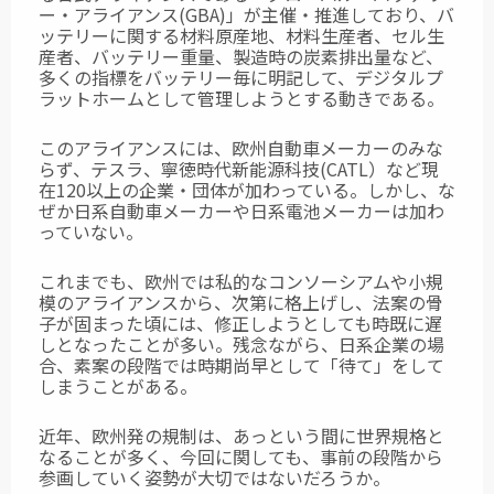
ー・アライアンス(GBA)」が主催・推進しており、バ
ッテリーに関する材料原産地、材料生産者、セル生
産者、バッテリー重量、製造時の炭素排出量など、
多くの指標をバッテリー毎に明記して、デジタルプ
ラットホームとして管理しようとする動きである。
このアライアンスには、欧州自動車メーカーのみな
らず、テスラ、寧徳時代新能源科技(
CATL）など現
在120以上の企業・団体が加わっている。しかし、な
ぜか日系自動車
メーカーや日系電池メーカーは加わ
っていない。
これまでも、欧州では私的なコンソーシアムや小規
模のアライアンスから、次第に格上げし、法案の骨
子が固まった頃には、修正しようとしても時既に遅
しとなったことが多い。
残念ながら、日系企業の場
合、素案の段階では時期尚早として「待て」をして
しまうことがある。
近年、欧州発の規制は、あっという間に世界規格と
なることが多く、今回に関しても、事前の段階から
参画していく姿勢が大切ではないだろうか。