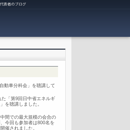
代表者のブログ
代自動車分科会」を聴講して
れた「第9回日中省エネルギ
会」を聴講しました。
日中間での最大規模の会合の
、今回も参加者は800名を
に開催されました。