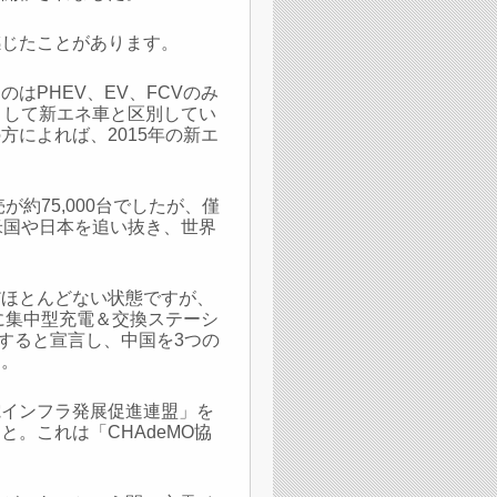
感じたことがあります。
はPHEV、EV、FCVのみ
として新エネ車と区別してい
によれば、2015年の新エ
約75,000台でしたが、僅
米国や日本を追い抜き、世界
だほとんどない状態ですが、
に集中型充電＆交換ステーシ
設置すると宣言し、中国を3つの
す。
電インフラ発展促進連盟」を
。これは「CHAdeMO協