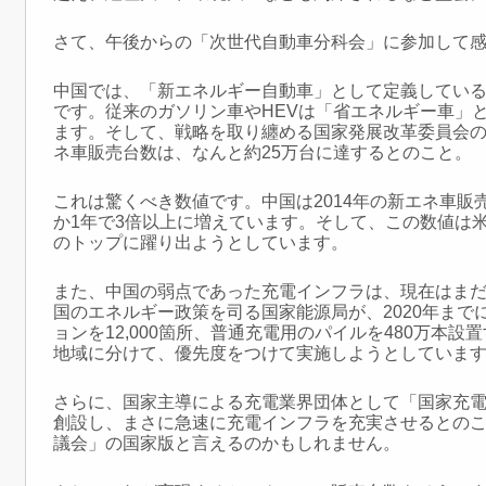
さて、午後からの「次世代自動車分科会」に参加して
中国では、「新エネルギー自動車」として定義しているの
です。
従来のガソリン車やHEVは「省エネルギー車」
ます。
そして、戦略を取り纏める国家発展改革委員会の方
ネ車
販売台数は、なんと約25万台に達するとのこと。
これは驚くべき数値です。中国は2014年の新エネ車販売が
か
1年で3倍以上に増えています。そして、この数値は
の
トップに躍り出ようとしています。
また、中国の弱点であった充電インフラは、現在はま
国のエネルギー政策を司る国家能源局が、2020年まで
ョンを
12,000箇所、普通充電用のパイルを480万本
地域に分けて、
優先度をつけて実施しようとしていま
さらに、国家主導による充電業界団体として「国家充
創設し、
まさに急速に充電インフラを充実させるとのこと
議会」の国家版
と言えるのかもしれません。