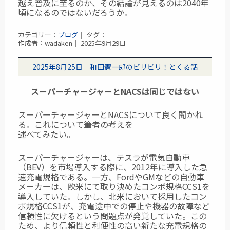
越え普及に至るのか、その結論が見えるのは2040年
頃になるのではないだろうか。
カテゴリー：
ブログ
｜ タグ：
作成者：wadaken｜ 2025年9月29日
2025年8月25日 和田憲一郎のビリビリ！とくる話
スーパーチャージャーとNACSは同じではない
スーパーチャージャーとNACSについて良く聞かれ
る。これについて筆者の考えを
述べてみたい。
スーパーチャージャーは、テスラが電気自動車
（BEV）を市場導入する際に、
2012年に導入した急
速充電規格である。一方、FordやGMなどの自動車
メーカーは、
欧米にて取り決めたコンボ規格CCS1を
導入していた。しかし、北米において
採用したコン
ボ規格CCS1が、充電途中での停止や機器の故障など
信頼性に欠ける
という問題点が発覚していた。この
ため、より信頼性と利便性の高い新たな
充電規格の