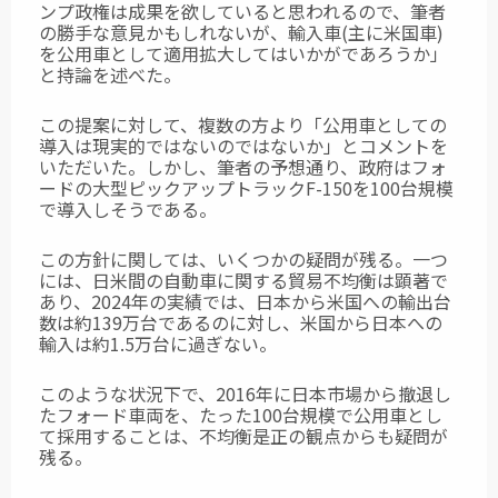
ンプ政権は成果を欲していると思われるので、筆者
の勝手な意見かもしれないが、輸入車(主に米国車)
を公用車として適用拡大してはいかがであろうか」
と持論を述べた。
この提案に対して、複数の方より「公用車としての
導入は現実的ではないのではないか」とコメントを
いただいた。しかし、筆者の予想通り、政府はフォ
ードの大型ピックアップトラックF-150を100台規模
で導入しそうである。
この方針に関しては、いくつかの疑問が残る。一つ
には、日米間の自動車に関する貿易不均衡は顕著で
あり、2024年の実績では、日本から米国への輸出台
数は約139万台であるのに対し、米国から日本への
輸入は約1.5万台に過ぎない。
このような状況下で、2016年に日本市場から撤退し
たフォード車両を、たった100台規模で公用車とし
て採用することは、不均衡是正の観点からも疑問が
残る。