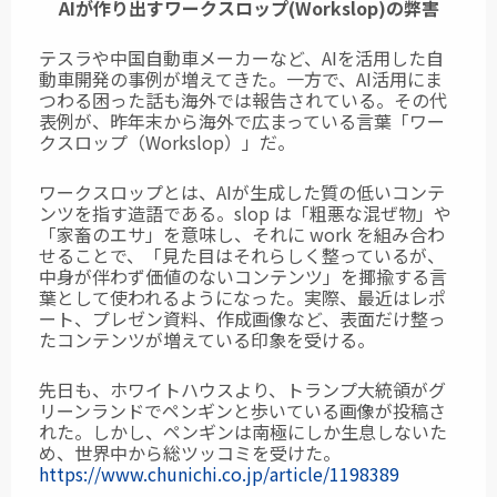
AIが作り出すワークスロップ(Workslop)の弊害
テスラや中国自動車メーカーなど、AIを活用した自
動車開発の事例が増えてきた。一方で、AI活用にま
つわる困った話も海外では報告されている。その代
表例が、昨年末から海外で広まっている言葉「ワー
クスロップ（Workslop）」だ。
ワークスロップとは、AIが生成した質の低いコンテ
ンツを指す造語である。slop は「粗悪な混ぜ物」や
「家畜のエサ」を意味し、それに work を組み合わ
せることで、「見た目はそれらしく整っているが、
中身が伴わず価値のないコンテンツ」を揶揄する言
葉として使われるようになった。実際、最近はレポ
ート、プレゼン資料、作成画像など、表面だけ整っ
たコンテンツが増えている印象を受ける。
先日も、ホワイトハウスより、トランプ大統領がグ
リーンランドでペンギンと歩いている画像が投稿さ
れた。しかし、ペンギンは南極にしか生息しないた
め、世界中から総ツッコミを受けた。
https://www.chunichi.co.jp/article/1198389