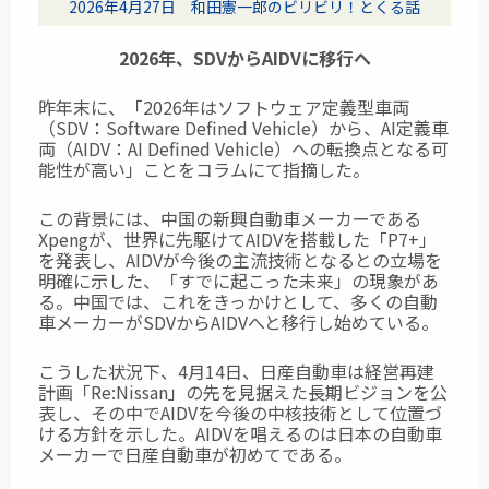
2026年4月27日 和田憲一郎のビリビリ！とくる話
2026年、SDVからAIDVに移行へ
昨年末に、「2026年はソフトウェア定義型車両
（SDV：Software Defined Vehicle）
から、AI定義車
両（AIDV：AI Defined Vehicle）への転換点となる可
能性が高い」ことをコラムにて指摘した。
この背景には、中国の新興自動車メーカーである
Xpengが、世界に先駆けてAIDVを搭載した「P7+」
を発表し、AIDVが今後の主流技術となるとの立場を
明確に示した、「すでに起こった未来」の現象があ
る。中国では、これをきっかけとして、多くの自動
車メーカーがSDVからAIDVへと移行し始めている。
こうした状況下、4月14日、日産自動車は経営再建
計画「Re:Nissan」の先を見据えた長期ビジョンを公
表し、その中でAIDVを今後の中核技術として位置づ
ける方針を示した。AIDVを唱えるのは日本の自動車
メーカーで日産自動車が初めてである。