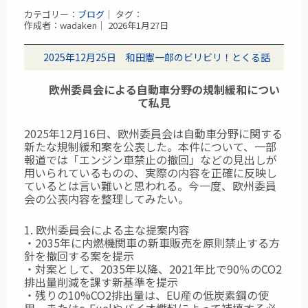
カテゴリー：
ブログ
｜ タグ：
作成者：wadaken｜ 2026年1月27日
2025年12月25日 和田憲一郎のビリビリ！とくる話
欧州委員会による自動車分野の規制緩和につい
て私見
2025年12月16日、欧州委員会は自動車分野に関する
新たな規制緩和案を公表した。本件について、一部
報道では「エンジン車禁止の撤回」などの見出しが
用いられているものの、実際の内容を正確に反映し
ているとは言い難いと思われる。今一度、欧州委員
会の公表内容を整理してみたい。
1. 欧州委員会による主な提案内容
・2035年に内燃機関車の新車販売を原則禁止する方
針を撤回する案を提示
・対案として、2035年以降、2021年比で90％のCO2
排出量削減を課す新基準を提示
・残りの10%CO2排出量は、EU産の低炭素鋼の使