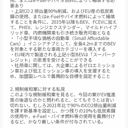
用、またはe-Fuelやバイオ燃料によって補填する必
要あり
・上記CO２排出量90%削減、およびEU産の低炭素
鋼の使用、またはe-Fuelやバイオ燃料によって補填
することを条件に、2035年以降もBEV、FCEVに加え
て、PHEV、レンジエクステンダー、マイルドハイブ
リッド車、内燃機関車も引き続き販売可能となる
・「小型手頃な価格の自動車（Small Affordable
Cars）」イニシアチブとして、全長4.2ｍまでのBEV
を対象とする新たな車両カテゴリーを導入する
・EU域内で製造される上記小型BEVは「スーパーク
レジット」の恩恵を受けることができる
・社用車に関しては、大企業によるゼロエミッショ
ン車および低エミッション車の導入を支援するた
め、加盟国レベルで義務的な目標を設定すること
2. 規制緩和案に対する私見
このような規制緩和案を見ると、今回の案がEV推進
策の後退なのかと問われると、とてもそうとは言い
切れない。むしろ2021年比で90％のCO2排出量削減
を課す新基準を設定し、かつ残りの10%も低炭素鋼
の使用や、e-Fuel・バイオ燃料等の使用を義務付け
るなど、かなり厳しい条件が付与されている。