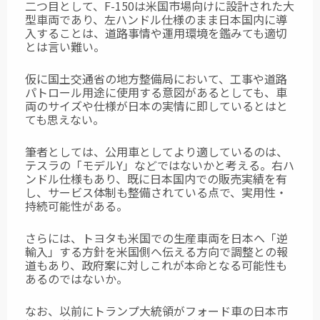
二つ目として、F-150は米国市場向けに設計された大
型車両であり、左ハンドル仕様のまま日本国内に導
入することは、道路事情や運用環境を鑑みても適切
とは言い難い。
仮に国土交通省の地方整備局において、工事や道路
パトロール用途に使用する意図があるとしても、車
両のサイズや仕様が日本の実情に即しているとはと
ても思えない。
筆者としては、公用車としてより適しているのは、
テスラの「モデルY」などではないかと考える。右ハ
ンドル仕様もあり、既に日本国内での販売実績を有
し、サービス体制も整備されている点で、実用性・
持続可能性がある。
さらには、トヨタも米国での生産車両を日本へ「逆
輸入」する方針を米国側へ伝える方向で調整との報
道もあり、政府案に対しこれが本命となる可能性も
あるのではないか。
なお、以前にトランプ大統領がフォード車の日本市