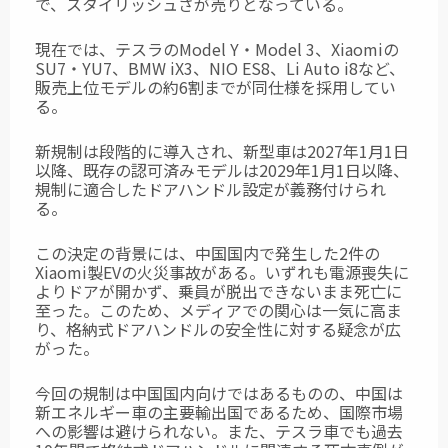
で、スタイリッシュさが売りとなっている。
現在では、テスラのModel Y・Model 3、Xiaomiの
SU7・YU7、BMW iX3、NIO ES8、Li Auto i8など、
販売上位モデルの約6割までが同仕様を採用してい
る。
新規制は段階的に導入され、新型車は2027年1月1日
以降、既存の認可済みモデルは2029年1月1日以降、
規制に適合したドアハンドル設定が義務付けられ
る。
この決定の背景には、中国国内で発生した2件の
Xiaomi製EVの火災事故がある。いずれも電源喪失に
よりドアが開かず、乗員が脱出できないまま死亡に
至った。このため、メディアでの関心は一気に高ま
り、格納式ドアハンドルの安全性に対する疑念が広
がった。
今回の規制は中国国内向けではあるものの、中国は
新エネルギー車の主要輸出国であるため、国際市場
への影響は避けられない。また、テスラ車でも過去