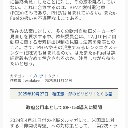
に最終合意」したことに対し、その旗を降ろしてい
ない。これに合致するのは、BEVと燃料電池車
(FCEV)のみであり、PHEVは含まれていない。またe-
Fuelの扱いも不透明なままである。
現在の法案に対して、多くの欧州自動車メーカーが
見直しを要求する中、欧州委員会は、
12月10日に自
動車に関する炭素排出規制の見直し法案を発表との
こと。さて、PHEVやその派生であるレンジエクステ
ンダー(EREV)も含まれるのか。はたまたe-Fuelは詳
細定義も含めて包含されるのか、注目しながら待ち
たいと思う。
カテゴリー：
ブログ
｜ タグ：
作成者：wadaken｜ 2025年11月28日
2025年10月27日 和田憲一郎のビリビリ！とくる話
政府公用車としてのF-150導入に疑問
2024年4月21日付の小職メルマガにて、米国車に対
する「非関税障壁」への対応策として、「第2次トラ