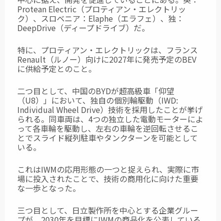
Protean Electric（プロティアン・エレクトリッ
ク）、スロベニア：Elaphe（エラフェ）、独：
DeepDrive（ディープドライブ）だ。
特に、プロティアン・エレクトリックは、フランス
Renault（ルノー）向けに2027年に発売予定のBEV
に供給予定とのこと。
二つ目として、中国のBYDが超高級車「仰望
（U8）」において、独自の個別輪駆動（IWD:
Individual Wheel Drive）技術を採用したことが挙げ
られる。同車両は、4つの独立した電動モーターによ
って各車輪を駆動し、左右の車輪を逆回転させるこ
とでスライド縦列駐車やタンクターンを可能として
いる。
これはIWMの応用形態の一つと捉えられ、実際に市
場に投入されたことで、技術の商用化に向けた重要
な一歩となった。
三つ目として、日立製作所を中心とする企業グルー
プが、2030年を目標にIWMの商品化を公表している