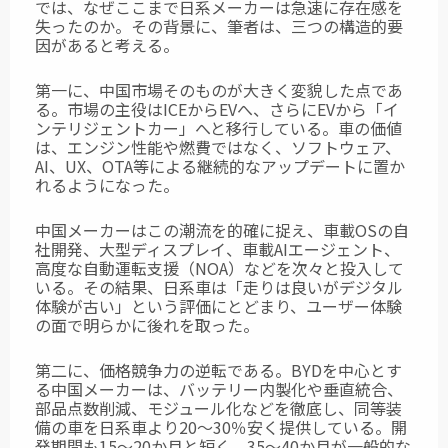
では、なぜここまで日系メーカーは急速に存在感を
失ったのか。その背景に、筆者は、三つの構造的要
因があると考える。
第一に、中国市場そのものが大きく変貌した点であ
る。市場の主役はICEからEVへ、さらにEVから「イ
ンテリジェントカー」へと移行している。車の価値
は、エンジン性能や燃費ではなく、ソフトウェア、
AI、UX、OTA等による継続的なアップデートに置か
れるようになった。
中国メーカーはこの潮流を的確に捉え、車載OSの自
社開発、大型ディスプレイ、車載AIエージェント、
高度な自動運転支援（NOA）などを次々と投入して
いる。その結果、日系車は「走りは良いがデジタル
体験が古い」という評価にとどまり、ユーザー体験
の面で明らかに後れを取った。
第二に、価格競争力の逆転である。BYDを中心とす
る中国メーカーは、バッテリー内製化や垂直統合、
部品点数削減、モジュール化などを徹底し、同等装
備の車を日系車より20〜30％安く提供している。開
発期間も15〜20か月と短く、35〜40か月が一般的な