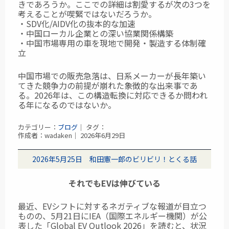
きであろうか。ここでの詳細は割愛するが次の3つを
考えることが喫緊ではないだろうか。
・SDV化/AIDV化の抜本的な加速
・中国ローカル企業との深い協業関係構築
・中国市場専用の車を現地で開発・製造する体制確
立
中国市場での販売急落は、日系メーカーが長年築い
てきた競争力の前提が崩れた象徴的な出来事であ
る。2026年は、この構造転換に対応できるか問われ
る年になるのではないか。
カテゴリー：
ブログ
｜ タグ：
作成者：wadaken｜ 2026年6月29日
2026年5月25日 和田憲一郎のビリビリ！とくる話
それでもEVは伸びている
最近、EVシフトに対するネガティブな報道が目立つ
ものの、5月21日にIEA（国際エネルギー機関）が公
表した「Global EV Outlook 2026」を読むと、状況