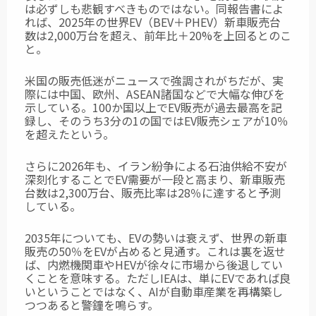
は必ずしも悲観すべきものではない。同報告書によ
れば、2025年の世界EV（BEV＋PHEV）新車販売台
数は2,000万台を超え、前年比＋20%を上回るとのこ
と。
米国の販売低迷がニュースで強調されがちだが、実
際には中国、欧州、ASEAN諸国などで大幅な伸びを
示している。100か国以上でEV販売が過去最高を記
録し、そのうち3分の1の国ではEV販売シェアが10％
を超えたという。
さらに2026年も、イラン紛争による石油供給不安が
深刻化することでEV需要が一段と高まり、新車販売
台数は2,300万台、販売比率は28％に達すると予測
している。
2035年についても、EVの勢いは衰えず、世界の新車
販売の50％をEVが占めると見通す。これは裏を返せ
ば、内燃機関車やHEVが徐々に市場から後退してい
くことを意味する。ただしIEAは、単にEVであれば良
いということではなく、AIが自動車産業を再構築し
つつあると警鐘を鳴らす。