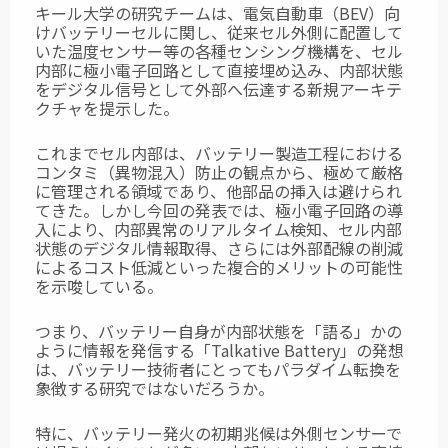
キール大学の研究チームは、電気自動車（BEV）向
けバッテリーセルに関し、従来セル外側に配置して
いた温度センサー等の各種センシング機構を、セル
内部に極小電子回路として直接埋め込み、内部状態
をデジタル信号として外部へ伝達する新規アーキテ
クチャを提示した。
これまでセル内部は、バッテリー製造工程における
コンタミ（異物混入）防止の観点から、極めて厳格
に管理される領域であり、他部品の挿入は避けられ
てきた。しかし今回の発表では、極小電子回路の導
入により、内部異常のリアルタイム検知、セル内部
状態のデジタル情報取得、さらには外部配線の削減
によるコスト低減といった複合的メリットの可能性
を示唆している。
つまり、バッテリー自身が内部状態を「語る」かの
ように情報を発信する「Talkative Battery」の発想
は、バッテリー技術者にとってもパラダイム転換を
象徴する研究ではないだろうか。
特に、バッテリー発火の初期兆候は外側センサーで