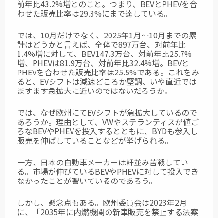
前年比43.2%増とのこと。つまり、BEVとPHEVを合
わせた販売比率は29.3%にまで達している。
では、10月だけでなく、2025年1月～10月までの累
計はどうかと言えば、全体で897万台、対前年比
1.4%増に対して、BEV147.3万台、対前年比25.7%
増、PHEVは81.9万台、対前年比32.4%増。BEVと
PHEVを合わせた販売比率は25.5%である。これをみ
ると、EVシフトは減速どころか堅調、いや直近では
ますます急拡大に近いのではないだろうか。
では、なぜ欧州にてEVシフトが急拡大しているので
あろうか。理由として、VWやステランティスが値ご
ろなBEVやPHEVを投入するとともに、BYDも参入し
販売を伸ばしていることなどが挙げられる。
一方、日本の自動車メーカーは軒並み苦戦してい
る。市場が伸びているBEVやPHEVに対して投入でき
なかったことが響いているのであろう。
しかし、懸念点もある。欧州委員会は2023年2月
に、「2035年に内燃機関の新車販売を禁止する法案