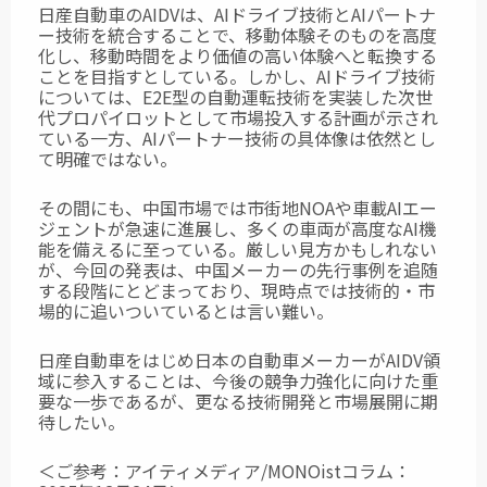
日産自動車のAIDVは、AIドライブ技術とAIパートナ
ー技術を統合することで、移動体験そのものを高度
化し、移動時間をより価値の高い体験へと転換する
ことを目指すとしている。しかし、AIドライブ技術
については、E2E型の自動運転技術を実装した次世
代プロパイロットとして市場投入する計画が示され
ている一方、AIパートナー技術の具体像は依然とし
て明確ではない。
その間にも、中国市場では市街地NOAや車載AIエー
ジェントが急速に進展し、多くの車両が高度なAI機
能を備えるに至っている。厳しい見方かもしれない
が、今回の発表は、中国メーカーの先行事例を追随
する段階にとどまっており、現時点では技術的・市
場的に追いついているとは言い難い。
日産自動車をはじめ日本の自動車メーカーがAIDV領
域に参入することは、今後の競争力強化に向けた重
要な一歩であるが、更なる技術開発と市場展開に期
待したい。
＜ご参考：アイティメディア/MONOistコラム：