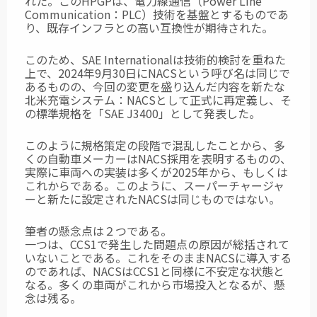
れた。このHPGPは、
電力線通信（Power Line
Communication：PLC）技術を基盤とするものであ
り、
既存インフラとの高い互換性が期待された。
このため、SAE Internationalは技術的検討を重ねた
上で、2024年9月30日に
NACSという呼び名は同じで
あるものの、今回の変更を盛り込んだ内容を新たな
北米充電システム：NACSとして正式に再定義し、そ
の標準規格を「SAE J3400」
として発表した。
このように規格策定の段階で混乱したことから、多
くの自動車メーカーはNACS採用を
表明するものの、
実際に車両への実装は多くが2025年から、もしくは
これからである。
このように、スーパーチャージャ
ーと新たに設定されたNACSは同じものではない。
筆者の懸念点は２つである。
一つは、CCS1で発生した問題点の原因が総括されて
いないことである。これを
そのままNACSに導入する
のであれば、NACSはCCS1と同様に不安定な状態と
なる。
多くの車両がこれから市場投入となるが、懸
念は残る。