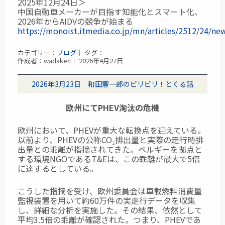
2025年12月24日＞
中国自動車メーカーが目指す知能化とスマート化、
2026年からAIDVの競争が始まる
https://monoist.itmedia.co.jp/mn/articles/2512/24/ne
カテゴリー：
ブログ
｜ タグ：
作成者：wadaken｜ 2026年4月27日
2026年3月23日 和田憲一郎のビリビリ！とくる話
欧州にてPHEV淘汰の危機
欧州において、PHEVが重大な転換点を迎えている。
以前より、PHEVの公称CO₂排出量と
実際の走行時排
出量との乖離が指摘されてきた。ベルギーを拠点と
する環境NGOである
T&Eは、この乖離が最大で5倍
に達するとしている。
こうした指摘を受け、欧州委員会は車載燃料消費量
監視装置を用いて約60万件の実走行データを収集
し、詳細な分析を実施した。その結果、依然として
平均3.5倍の乖離が確認された。つまり、PHEVであ