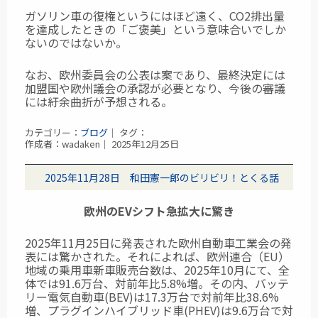
ガソリン車の復権というにはほど遠く、CO2排出量
を達成したときの「ご褒美」という意味合いでしか
ないのではないか。
なお、欧州委員会の公表は案であり、最終決定には
加盟国や欧州議会の承認が必要となり、今後の審議
には紆余曲折が予想される。
カテゴリー：
ブログ
｜ タグ：
作成者：wadaken｜ 2025年12月25日
2025年11月28日 和田憲一郎のビリビリ！とくる話
欧州のEVシフト急拡大に驚き
2025年11月25日に発表された欧州自動車工業会の発
表には驚かされた。
それによれば、欧州連合（EU）
地域の乗用車新車販売台数は、2025年10月にて、全
体では91.6万台、対前年比5.8%増。その内、バッテ
リー電気自動車(BEV)は17.3万台で対前年比38.6%
増、プラグインハイブリッド車(PHEV)は9.6万台で対