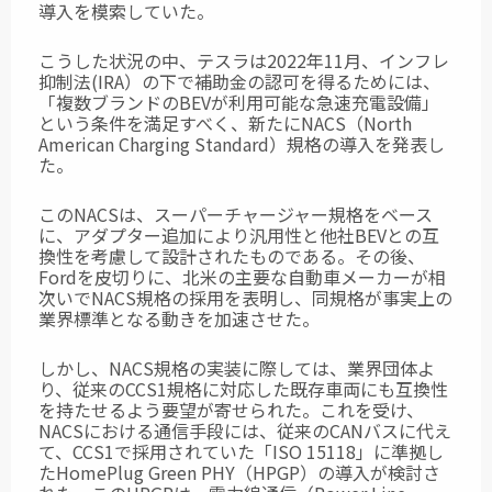
導入を模索していた。
こうした状況の中、テスラは2022年11月、インフレ
抑制法(IRA）の下で補助金の
認可を得るためには、
「複数ブランドのBEVが利用可能な急速充電設備」
という条件
を満足すべく、新たにNACS（North
American Charging Standard）規格の導入を
発表し
た。
このNACSは、スーパーチャージャー規格をベース
に、アダプター追加により
汎用性と他社BEVとの互
換性を考慮して設計されたものである。その後、
Fordを
皮切りに、北米の主要な自動車メーカーが相
次いでNACS規格の採用を表明し、
同規格が事実上の
業界標準となる動きを加速させた。
しかし、NACS規格の実装に際しては、業界団体よ
り、従来のCCS1規格に対応した
既存車両にも互換性
を持たせるよう要望が寄せられた。これを受け、
NACSにおける
通信手段には、従来のCANバスに代え
て、CCS1で採用されていた「ISO 15118」に
準拠し
たHomePlug Green PHY（HPGP）の導入が検討さ