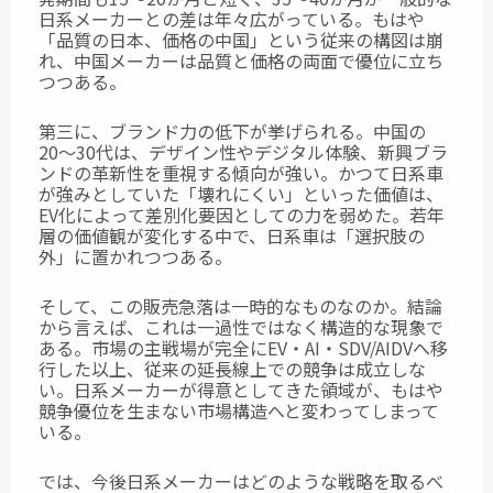
日系メーカーとの差は年々広がっている。もはや
「品質の日本、価格の中国」という従来の構図は崩
れ、中国メーカーは品質と価格の両面で優位に立ち
つつある。
第三に、ブランド力の低下が挙げられる。中国の
20〜30代は、デザイン性やデジタル体験、新興ブラ
ンドの革新性を重視する傾向が強い。かつて日系車
が強みとしていた「壊れにくい」といった価値は、
EV化によって差別化要因としての力を弱めた。若年
層の価値観が変化する中で、日系車は「選択肢の
外」に置かれつつある。
そして、この販売急落は一時的なものなのか。結論
から言えば、これは一過性ではなく
構造的な現象で
ある。市場の主戦場が完全にEV・AI・SDV/AIDVへ移
行した以上、従来の延長線上での競争は成立しな
い。日系メーカーが得意としてきた領域が、もはや
競争優位を生まない市場構造へと変わってしまって
いる。
では、今後日系メーカーはどのような戦略を取るべ