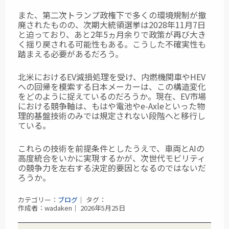
また、第二次トランプ政権下で多くの環境規制が撤
廃されたものの、次期大統領選挙は
2028年11月7日
と迫っており、あと2年5ヵ月余りで政策が再び大き
く揺り戻される可能性もある。こうした不確実性も
踏まえる必要があるだろう。
北米におけるEV減損処理を受け、内燃機関車やHEV
への回帰を模索する日本メーカーは、この構造変化
をどのように捉えているのだろうか。現在、EV市場
における競争軸は、もはや電池やe‑Axleといった物
理的基盤技術のみでは規定されない段階へと移行し
ている。
これらの技術を前提条件としたうえで、車両とAIの
高度統合をいかに実現するかが、次世代モビリティ
の競争力を左右する決定的要因となるのではないだ
ろうか。
カテゴリー：
ブログ
｜ タグ：
作成者：wadaken｜ 2026年5月25日