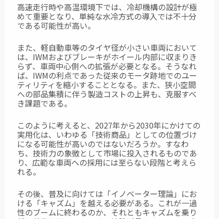
高速走行時や高温環境下では、冷却機構の設計が極
めて重要となり、単純な水冷方式の導入では不十分
である可能性が高い。
また、軽自動車等のタイヤ径が小さい車両において
は、IWMおよびブレーキがホイール内部に収まりき
らず、車両中心側への拡張が必要となる。そうなれ
ば、IWMの利点であった従来のモータ跡地でのユー
ティリティを縮小することとなる。また、狭小空間
への部品集積に伴う製造コストの上昇も、克服すべ
き課題である。
このように考えると、2027年から2030年にかけての
実用化は、いわゆる「技術商品」としての位置づけ
になる可能性が高いのではないだろうか。すなわ
ち、技術力の象徴として市場に投入されるものであ
り、広範な車両への採用には至らない段階と考えら
れる。
その後、普及に向けては「イノベーター理論」にお
ける「キャズム」を越える必要がある。これが一過
性のブームに終わるのか、それともキャズムを乗り