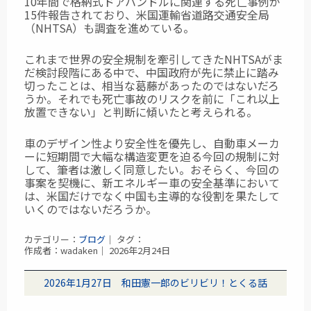
10年間で格納式ドアハンドルに関連する死亡事例が
15件報告されており、米国運輸省道路交通安全局
（NHTSA）も調査を進めている。
これまで世界の安全規制を牽引してきたNHTSAがま
だ検討段階にある中で、中国政府が先に禁止に踏み
切ったことは、相当な葛藤があったのではないだろ
うか。それでも死亡事故のリスクを前に「これ以上
放置できない」と判断に傾いたと考えられる。
車のデザイン性より安全性を優先し、自動車メーカ
ーに短期間で大幅な構造変更を迫る今回の規制に対
して、筆者は激しく同意したい。おそらく、今回の
事案を契機に、新エネルギー車の安全基準において
は、米国だけでなく中国も主導的な役割を果たして
いくのではないだろうか。
カテゴリー：
ブログ
｜ タグ：
作成者：wadaken｜ 2026年2月24日
2026年1月27日 和田憲一郎のビリビリ！とくる話