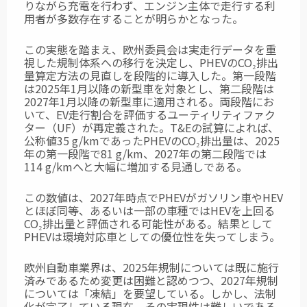
りながら充電を行わず、エンジン主体で走行する利
用者が多数存在することが明らかとなった。
この実態を踏まえ、欧州委員会は実走行データを重
視した規制体系への移行を決定し、PHEVのCO₂排出
量算定方法の見直しを段階的に導入した。第一段階
は2025年1月以降の
新型車を対象とし、第二段階は
2027年1月以降の新型車に適用される。両段階にお
いて、
EV走行割合を評価するユーティリティファク
ター（UF）が再定義された。T&Eの試算に
よれば、
公称値35 g/kmであったPHEVのCO₂排出量は、2025
年の第一段階で81 g/km、2027年の第二段階では
114 g/kmへと大幅に増加する見通しである。
この数値は、2027年時点でPHEVがガソリン車やHEV
とほぼ同等、あるいは一部の車種
ではHEVを上回る
CO₂排出量と評価される可能性がある。結果として
PHEVは環境対応車
としての優位性を失ってしまう。
欧州自動車業界は、2025年規制については既に施行
済みであるため変更は困難と認めつつ、2027年規制
については「凍結」を要望している。しかし、法制
化が完了している現在、その実現性は難しいであろ