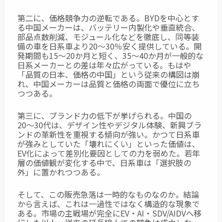
第二に、価格競争力の逆転である。BYDを中心とす
る中国メーカーは、バッテリー内製化や垂直統合、
部品点数削減、モジュール化などを徹底し、同等装
備の車を日系車より20〜30％安く提供している。開
発期間も15〜20か月と短く、35〜40か月が一般的な
日系メーカーとの差は年々広がっている。もはや
「品質の日本、価格の中国」という従来の構図は崩
れ、中国メーカーは品質と価格の両面で優位に立ち
つつある。
第三に、ブランド力の低下が挙げられる。中国の
20〜30代は、デザイン性やデジタル体験、新興ブラ
ンドの革新性を重視する傾向が強い。かつて日系車
が強みとしていた「壊れにくい」といった価値は、
EV化によって差別化要因としての力を弱めた。若年
層の価値観が変化する中で、日系車は「選択肢の
外」に置かれつつある。
そして、この販売急落は一時的なものなのか。結論
から言えば、これは一過性ではなく
構造的な現象で
ある。市場の主戦場が完全にEV・AI・SDV/AIDVへ移