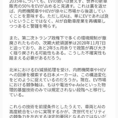
2035年についても、EVの勢いは衰えず、世界の新車
販売の50％をEVが占めると見通す。これは裏を返せ
ば、内燃機関車やHEVが徐々に市場から後退してい
くことを意味する。ただしIEAは、単にEVであれば良
いということではなく、AIが自動車産業を再構築し
つつあると警鐘を鳴らす。
また、第二次トランプ政権下で多くの環境規制が撤
廃されたものの、次期大統領選挙は
2028年11月7日
と迫っており、あと2年5ヵ月余りで政策が再び大き
く揺り戻される可能性もある。こうした不確実性も
踏まえる必要があるだろう。
北米におけるEV減損処理を受け、内燃機関車やHEV
への回帰を模索する日本メーカーは、この構造変化
をどのように捉えているのだろうか。現在、EV市場
における競争軸は、もはや電池やe‑Axleといった物
理的基盤技術のみでは規定されない段階へと移行し
ている。
これらの技術を前提条件としたうえで、車両とAIの
高度統合をいかに実現するかが、次世代モビリティ
の競争力を左右する決定的要因となるのではないだ