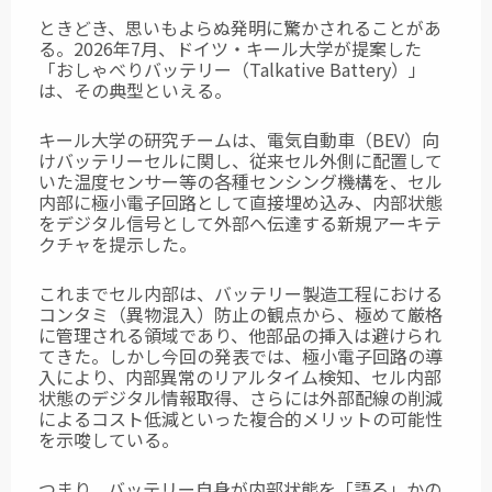
ときどき、思いもよらぬ発明に驚かされることがあ
る。2026年7月、ドイツ・キール大学が提案した
「おしゃべりバッテリー（Talkative Battery）」
は、その典型といえる。
キール大学の研究チームは、電気自動車（BEV）向
けバッテリーセルに関し、従来セル外側に配置して
いた温度センサー等の各種センシング機構を、セル
内部に極小電子回路として直接埋め込み、内部状態
をデジタル信号として外部へ伝達する新規アーキテ
クチャを提示した。
これまでセル内部は、バッテリー製造工程における
コンタミ（異物混入）防止の観点から、極めて厳格
に管理される領域であり、他部品の挿入は避けられ
てきた。しかし今回の発表では、極小電子回路の導
入により、内部異常のリアルタイム検知、セル内部
状態のデジタル情報取得、さらには外部配線の削減
によるコスト低減といった複合的メリットの可能性
を示唆している。
つまり、バッテリー自身が内部状態を「語る」かの