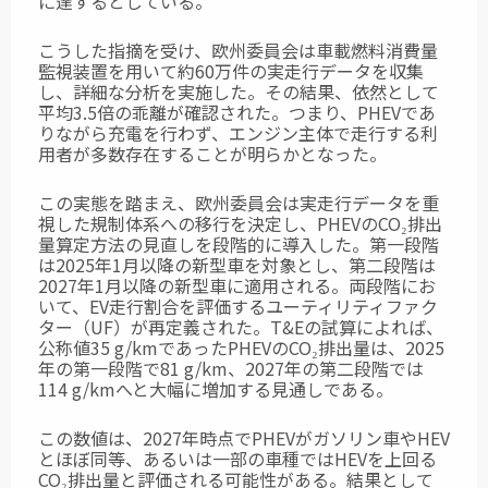
に達するとしている。
こうした指摘を受け、欧州委員会は車載燃料消費量
監視装置を用いて約60万件の実走行データを収集
し、詳細な分析を実施した。その結果、依然として
平均3.5倍の乖離が確認された。つまり、PHEVであ
りながら充電を行わず、エンジン主体で走行する利
用者が多数存在することが明らかとなった。
この実態を踏まえ、欧州委員会は実走行データを重
視した規制体系への移行を決定し、PHEVのCO₂排出
量算定方法の見直しを段階的に導入した。第一段階
は2025年1月以降の
新型車を対象とし、第二段階は
2027年1月以降の新型車に適用される。両段階にお
いて、
EV走行割合を評価するユーティリティファク
ター（UF）が再定義された。T&Eの試算に
よれば、
公称値35 g/kmであったPHEVのCO₂排出量は、2025
年の第一段階で81 g/km、2027年の第二段階では
114 g/kmへと大幅に増加する見通しである。
この数値は、2027年時点でPHEVがガソリン車やHEV
とほぼ同等、あるいは一部の車種
ではHEVを上回る
CO₂排出量と評価される可能性がある。結果として