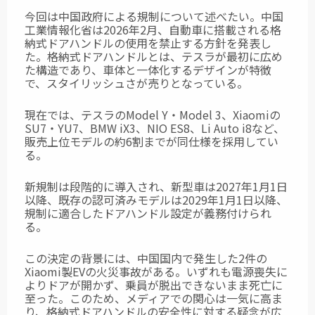
今回は中国政府による規制について述べたい。中国
工業情報化省は2026年2月、自動車に搭載される格
納式ドアハンドルの使用を禁止する方針を発表し
た。格納式ドアハンドルとは、テスラが最初に広め
た構造であり、車体と一体化するデザインが特徴
で、スタイリッシュさが売りとなっている。
現在では、テスラのModel Y・Model 3、Xiaomiの
SU7・YU7、BMW iX3、NIO ES8、Li Auto i8など、
販売上位モデルの約6割までが同仕様を採用してい
る。
新規制は段階的に導入され、新型車は2027年1月1日
以降、既存の認可済みモデルは2029年1月1日以降、
規制に適合したドアハンドル設定が義務付けられ
る。
この決定の背景には、中国国内で発生した2件の
Xiaomi製EVの火災事故がある。いずれも電源喪失に
よりドアが開かず、乗員が脱出できないまま死亡に
至った。このため、メディアでの関心は一気に高ま
り、格納式ドアハンドルの安全性に対する疑念が広