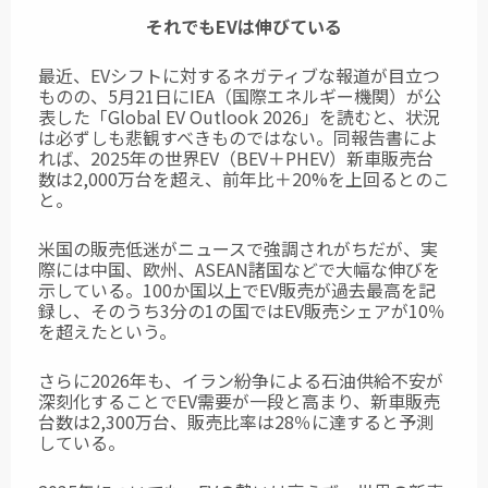
それでもEVは伸びている
最近、EVシフトに対するネガティブな報道が目立つ
ものの、5月21日にIEA（国際エネルギー機関）が公
表した「Global EV Outlook 2026」を読むと、状況
は必ずしも悲観すべきものではない。同報告書によ
れば、2025年の世界EV（BEV＋PHEV）新車販売台
数は2,000万台を超え、前年比＋20%を上回るとのこ
と。
米国の販売低迷がニュースで強調されがちだが、実
際には中国、欧州、ASEAN諸国などで大幅な伸びを
示している。100か国以上でEV販売が過去最高を記
録し、そのうち3分の1の国ではEV販売シェアが10％
を超えたという。
さらに2026年も、イラン紛争による石油供給不安が
深刻化することでEV需要が一段と高まり、新車販売
台数は2,300万台、販売比率は28％に達すると予測
している。