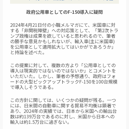
政府公用車としてのF-150導入に疑問
2024年4月21日付の小職メルマガにて、米国車に対
する「非関税障壁」への対応策として、「第2次トラ
ンプ政権は成果を欲していると思われるので、筆者
の勝手な意見かもしれないが、輸入車(主に米国車)
を公用車として適用拡大してはいかがであろうか」
と持論を述べた。
この提案に対して、複数の方より「公用車としての
導入は現実的ではないのではないか」とコメントを
いただいた。しかし、筆者の予想通り、政府はフォ
ードの大型ピックアップトラックF-150を100台規模
で導入しそうである。
この方針に関しては、いくつかの疑問が残る。一つ
には、日米間の自動車に関する貿易不均衡は顕著で
あり、2024年の実績では、日本から米国への輸出台
数は約139万台であるのに対し、米国から日本への
輸入は約1.5万台に過ぎない。