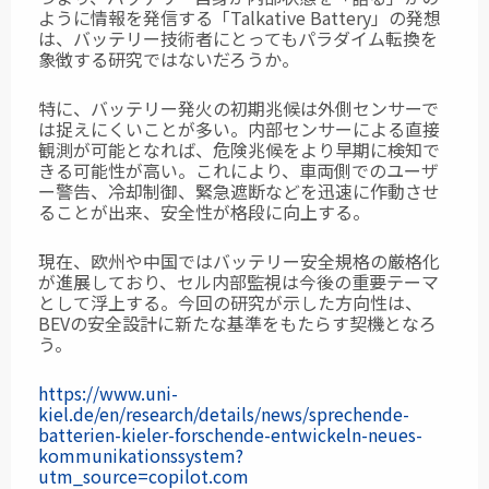
ように情報を発信する「Talkative Battery」の発想
は、バッテリー技術者にとってもパラダイム転換を
象徴する研究ではないだろうか。
特に、バッテリー発火の初期兆候は外側センサーで
は捉えにくいことが多い。内部センサーによる直接
観測が可能となれば、危険兆候をより早期に検知で
きる可能性が高い。これにより、車両側でのユーザ
ー警告、冷却制御、緊急遮断などを迅速に作動させ
ることが出来、安全性が格段に向上する。
現在、欧州や中国ではバッテリー安全規格の厳格化
が進展しており、セル内部監視は今後の重要テーマ
として浮上する。今回の研究が示した方向性は、
BEVの安全設計に新たな基準をもたらす契機となろ
う。
https://www.uni-
kiel.de/en/research/details/news/sprechende-
batterien-kieler-forschende-entwickeln-neues-
kommunikationssystem?
utm_source=copilot.com