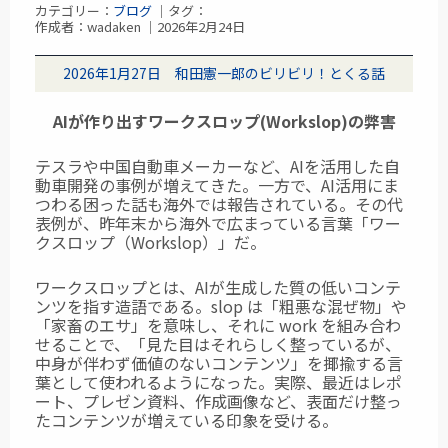
カテゴリー：
ブログ
｜タグ：
作成者：wadaken ｜2026年2月24日
2026年1月27日 和田憲一郎のビリビリ！とくる話
AIが作り出すワークスロップ(Workslop)の弊害
テスラや中国自動車メーカーなど、AIを活用した自
動車開発の事例が増えてきた。一方で、AI活用にま
つわる困った話も海外では報告されている。その代
表例が、昨年末から海外で広まっている言葉「ワー
クスロップ（Workslop）」だ。
ワークスロップとは、AIが生成した質の低いコンテ
ンツを指す造語である。slop は「粗悪な混ぜ物」や
「家畜のエサ」を意味し、それに work を組み合わ
せることで、「見た目はそれらしく整っているが、
中身が伴わず価値のないコンテンツ」を揶揄する言
葉として使われるようになった。実際、最近はレポ
ート、プレゼン資料、作成画像など、表面だけ整っ
たコンテンツが増えている印象を受ける。