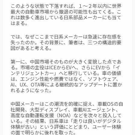
このような状態で下落すれば、１～２年以内に世界
最大の自動車市場から撤退の可能性も出てくる。こ
れは数多く進出している日系部品メーカーにも当て
はまる。
では、なぜここまで日系メーカーは急速に存在感を
失ったのか。その背景に、筆者は、三つの構造的要
因があると考える。
第一に、中国市場そのものが大きく変貌した点であ
る。市場の主役はICEからEVへ、さらにEVから「イ
ンテリジェントカー」へと移行している。車の価値
は、エンジン性能や燃費ではなく、ソフトウェア、
AI、UX、OTA等による継続的なアップデートに置か
れるようになった。
中国メーカーはこの潮流を的確に捉え、車載OSの自
社開発、大型ディスプレイ、車載AIエージェント、
高度な自動運転支援（NOA）などを次々と投入して
いる。その結果、日系車は「走りは良いがデジタル
体験が古い」という評価にとどまり、ユーザー体験
の面で明らかに後れを取った。