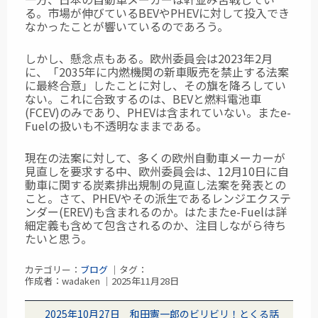
る。市場が伸びているBEVやPHEVに対して投入でき
なかったことが響いているのであろう。
しかし、懸念点もある。欧州委員会は2023年2月
に、「2035年に内燃機関の新車販売を禁止する法案
に最終合意」したことに対し、その旗を降ろしてい
ない。これに合致するのは、BEVと燃料電池車
(FCEV)のみであり、PHEVは含まれていない。またe-
Fuelの扱いも不透明なままである。
現在の法案に対して、多くの欧州自動車メーカーが
見直しを要求する中、欧州委員会は、
12月10日に自
動車に関する炭素排出規制の見直し法案を発表との
こと。さて、PHEVやその派生であるレンジエクステ
ンダー(EREV)も含まれるのか。はたまたe-Fuelは詳
細定義も含めて包含されるのか、注目しながら待ち
たいと思う。
カテゴリー：
ブログ
｜タグ：
作成者：wadaken ｜2025年11月28日
2025年10月27日 和田憲一郎のビリビリ！とくる話