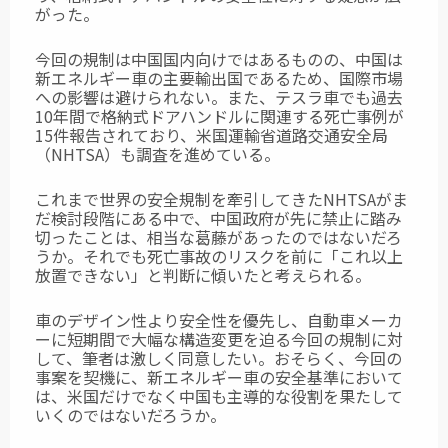
がった。
今回の規制は中国国内向けではあるものの、中国は
新エネルギー車の主要輸出国であるため、国際市場
への影響は避けられない。また、テスラ車でも過去
10年間で格納式ドアハンドルに関連する死亡事例が
15件報告されており、米国運輸省道路交通安全局
（NHTSA）も調査を進めている。
これまで世界の安全規制を牽引してきたNHTSAがま
だ検討段階にある中で、中国政府が先に禁止に踏み
切ったことは、相当な葛藤があったのではないだろ
うか。それでも死亡事故のリスクを前に「これ以上
放置できない」と判断に傾いたと考えられる。
車のデザイン性より安全性を優先し、自動車メーカ
ーに短期間で大幅な構造変更を迫る今回の規制に対
して、筆者は激しく同意したい。おそらく、今回の
事案を契機に、新エネルギー車の安全基準において
は、米国だけでなく中国も主導的な役割を果たして
いくのではないだろうか。