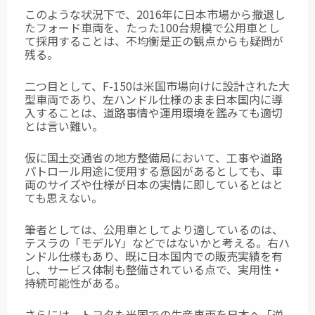
このような状況下で、2016年に日本市場から撤退し
たフォード車両を、たった100台規模で公用車とし
て採用することは、不均衡是正の観点からも疑問が
残る。
二つ目として、F-150は米国市場向けに設計された大
型車両であり、左ハンドル仕様のまま日本国内に導
入することは、道路事情や運用環境を鑑みても適切
とは言い難い。
仮に国土交通省の地方整備局において、工事や道路
パトロール用途に使用する意図があるとしても、車
両のサイズや仕様が日本の実情に即しているとはと
ても思えない。
筆者としては、公用車としてより適しているのは、
テスラの「モデルY」などではないかと考える。右ハ
ンドル仕様もあり、既に日本国内での販売実績を有
し、サービス体制も整備されている点で、実用性・
持続可能性がある。
さらには、トヨタも米国での生産車両を日本へ「逆