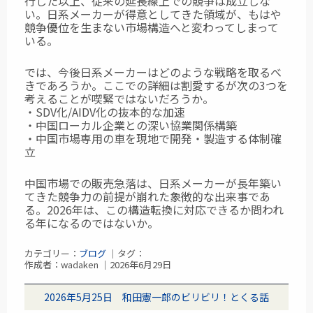
行した以上、従来の延長線上での競争は成立しな
い。日系メーカーが得意としてきた領域が、もはや
競争優位を生まない市場構造へと変わってしまって
いる。
では、今後日系メーカーはどのような戦略を取るべ
きであろうか。ここでの詳細は割愛するが次の3つを
考えることが喫緊ではないだろうか。
・SDV化/AIDV化の抜本的な加速
・中国ローカル企業との深い協業関係構築
・中国市場専用の車を現地で開発・製造する体制確
立
中国市場での販売急落は、日系メーカーが長年築い
てきた競争力の前提が崩れた象徴的な出来事であ
る。2026年は、この構造転換に対応できるか問われ
る年になるのではないか。
カテゴリー：
ブログ
｜タグ：
作成者：wadaken ｜2026年6月29日
2026年5月25日 和田憲一郎のビリビリ！とくる話