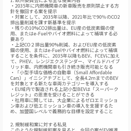
1. 欧州委員会による主な提案内容
・2035年に内燃機関車の新車販売を原則禁止する方
針を撤回する案を提示
・対案として、2035年以降、2021年比で90％のCO2
排出量削減を課す新基準を提示
・残りの10%CO2排出量は、EU産の低炭素鋼の使
用、またはe-Fuelやバイオ燃料によって補填する必
要あり
・上記CO２排出量90%削減、およびEU産の低炭素
鋼の使用、またはe-Fuelやバイオ燃料によって補填
することを条件に、2035年以降もBEV、FCEVに加え
て、PHEV、レンジエクステンダー、マイルドハイブ
リッド車、内燃機関車も引き続き販売可能となる
・「小型手頃な価格の自動車（Small Affordable
Cars）」イニシアチブとして、全長4.2ｍまでのBEV
を対象とする新たな車両カテゴリーを導入する
・EU域内で製造される上記小型BEVは「スーパーク
レジット」の恩恵を受けることができる
・社用車に関しては、大企業によるゼロエミッショ
ン車および低エミッション車の導入を支援するた
め、加盟国レベルで義務的な目標を設定すること
2. 規制緩和案に対する私見
このような規制緩和案を見ると、今回の案がEV推進