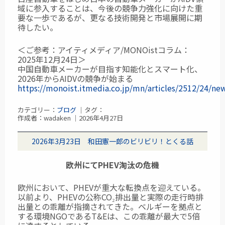
域に参入することは、今後の競争力強化に向けた重
要な一歩であるが、更なる技術開発と市場展開に期
待したい。
＜ご参考：アイティメディア/MONOistコラム：
2025年12月24日＞
中国自動車メーカーが目指す知能化とスマート化、
2026年からAIDVの競争が始まる
https://monoist.itmedia.co.jp/mn/articles/2512/24/ne
カテゴリー：
ブログ
｜タグ：
作成者：wadaken ｜2026年4月27日
2026年3月23日 和田憲一郎のビリビリ！とくる話
欧州にてPHEV淘汰の危機
欧州において、PHEVが重大な転換点を迎えている。
以前より、PHEVの公称CO₂排出量と
実際の走行時排
出量との乖離が指摘されてきた。ベルギーを拠点と
する環境NGOである
T&Eは、この乖離が最大で5倍