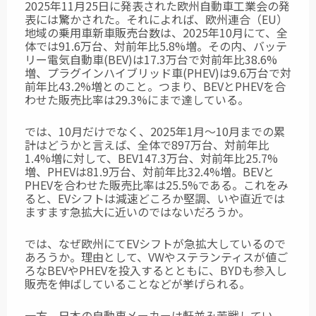
2025年11月25日に発表された欧州自動車工業会の発
表には驚かされた。
それによれば、欧州連合（EU）
地域の乗用車新車販売台数は、2025年10月にて、全
体では91.6万台、対前年比5.8%増。その内、バッテ
リー電気自動車(BEV)は17.3万台で対前年比38.6%
増、プラグインハイブリッド車(PHEV)は9.6万台で対
前年比43.2%増とのこと。つまり、BEVとPHEVを合
わせた販売比率は29.3%にまで達している。
では、10月だけでなく、2025年1月～10月までの累
計はどうかと言えば、全体で897万台、対前年比
1.4%増に対して、BEV147.3万台、対前年比25.7%
増、PHEVは81.9万台、対前年比32.4%増。BEVと
PHEVを合わせた販売比率は25.5%である。これをみ
ると、EVシフトは減速どころか堅調、いや直近では
ますます急拡大に近いのではないだろうか。
では、なぜ欧州にてEVシフトが急拡大しているので
あろうか。理由として、VWやステランティスが値ご
ろなBEVやPHEVを投入するとともに、BYDも参入し
販売を伸ばしていることなどが挙げられる。
一方、日本の自動車メーカーは軒並み苦戦してい