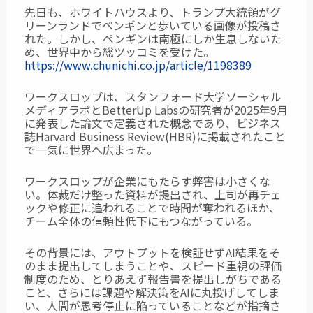
先日も、ホワイトハウスより、トランプ大統領がグ
リーンランドでペンギンと歩いている画像が投稿さ
れた。しかし、ペンギンは南極にしか生息しないた
め、世界中から総ツッコミを受けた。
https://www.chunichi.co.jp/article/1198389
ワークスロップは、スタンフォード大学ソーシャル
メディアラボとBetterUp Labsの研究者が2025年9月
に発表した論文で定義された概念であり、ビジネス
誌Harvard Business Review(HBR)に掲載されたこと
で一気に世界へ広まった。
ワークスロップが企業にもたらす弊害は小さくな
い。体裁だけ整った資料が提出され、上司が再チェ
ックや修正に追われることで時間が奪われるほか、
チーム全体の信頼性低下にもつながっている。
その背景には、アウトプットを検証せずAI結果をそ
のまま提出してしまうことや、スピード重視の評価
制度のため、とりあえず報告書を提出しがちである
こと、さらには課題や解決策をAIに丸投げしてしま
い、人間が思考停止に陥っていることなどが指摘さ