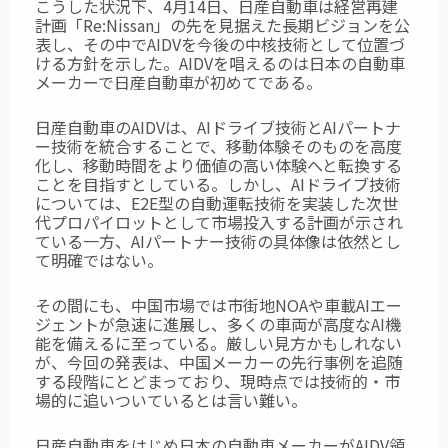
こうした状況下、4月14日、日産自動車は経営再建
計画「Re:Nissan」の先を見据えた長期ビジョンを公
表し、その中でAIDVを今後の中核技術として位置づ
ける方針を示した。AIDVを唱えるのは日本の自動車
メーカーで日産自動車が初めてである。
日産自動車のAIDVは、AIドライブ技術とAIパートナ
ー技術を統合することで、移動体験そのものを高度
化し、移動時間をより価値の高い体験へと転換する
ことを目指すとしている。しかし、AIドライブ技術
については、E2E型の自動運転技術を実装した次世
代プロパイロットとして市場投入する計画が示され
ている一方、AIパートナー技術の具体像は依然とし
て明確ではない。
その間にも、中国市場では市街地NOAや車載AIエー
ジェントが急速に進展し、多くの車両が高度なAI機
能を備えるに至っている。厳しい見方かもしれない
が、今回の発表は、中国メーカーの先行事例を追随
する段階にとどまっており、現時点では技術的・市
場的に追いついているとは言い難い。
日産自動車をはじめ日本の自動車メーカーがAIDV領