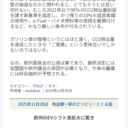
策の後退なのかと問われると、とてもそうとは言い
切れない。むしろ2021年比で90％のCO2排出量削減
を課す新基準を設定し、かつ残りの10%も低炭素鋼
の使用や、e-Fuel・バイオ燃料等の使用を義務付け
るなど、かなり厳しい条件が付与されている。
ガソリン車の復権というにはほど遠く、CO2排出量
を達成したときの「ご褒美」という意味合いでしか
ないのではないか。
なお、欧州委員会の公表は案であり、最終決定には
加盟国や欧州議会の承認が必要となり、今後の審議
には紆余曲折が予想される。
カテゴリー：
ブログ
｜タグ：
作成者：wadaken ｜2025年12月25日
2025年11月28日 和田憲一郎のビリビリ！とくる話
欧州のEVシフト急拡大に驚き