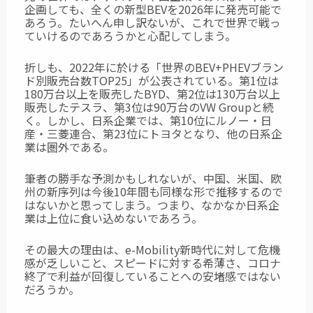
企画しても、全くの新型BEVを2026年に発売可能で
あろう。たいへん申し訳ないが、これで世界で戦っ
ていけるのであろうかと心配してしまう。
折しも、2022年に於ける「世界のBEV+PHEVブラン
ド別販売台数TOP25」が公表されて
いる。第1位は
180万台以上を販売したBYD、第2位は130万台以上
販売したテスラ、
第3位は90万台のVW Groupと続
く。しかし、日系企業では、第10位にルノー・日
産・三菱連合、第23位にトヨタとなり、他の日系企
業は圏外である。
筆者の勝手な予測かもしれないが、中国、米国、欧
州の新序列は今後10年間も同様な形で推移するので
はないかと思ってしまう。つまり、なかなか日系企
業は上位に食い込めないであろう。
その最大の理由は、e-Mobility新時代に対して危機
感が乏しいこと、スピードに対する希薄さ、コロナ
終了で利益が回復していることへの安堵感ではない
だろうか。