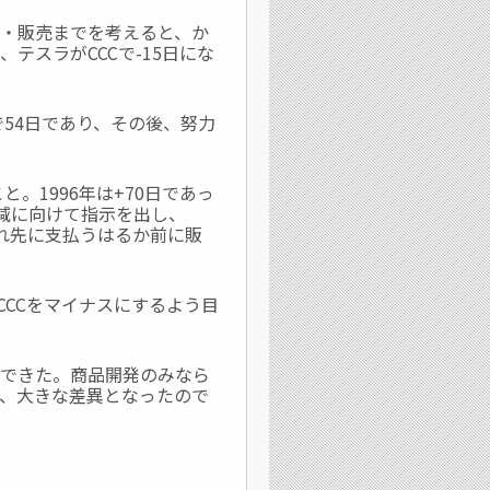
・販売までを考えると、か
テスラがCCCで-15日にな
Cで54日であり、その後、努力
と。1996年は+70日であっ
低減に向けて指示を出し、
入れ先に支払うはるか前に販
CCCをマイナスにするよう目
んできた。商品開発のみなら
、大きな差異となったので