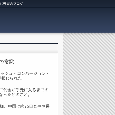
代表者のブログ
ラの常識
ャッシュ・コンバージョン・
が報じられた。
して代金が手元に入るまでの
になったとのこと。
同様、中国は約75日とやや長