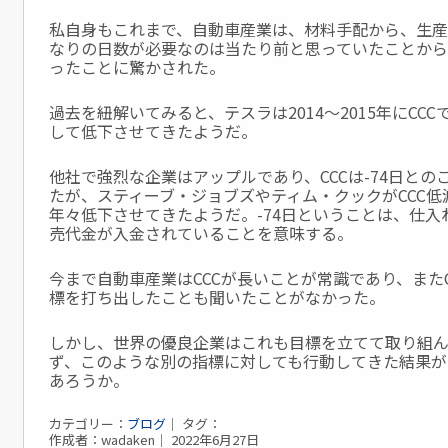
私自身もこれまで、自動車産業は、材料手配から、生産
なりの日数が必要なのは当たり前と思っていたことから、
ったことに驚かされた。
過去を紐解いてみると、テスラは2014～2015年にCC
して
低下させてきたようだ。
他社で強烈な企業はアップルであり、CCCは-74日とのこ
たが、
スティーブ・ジョブズやティム・クックがCCC
年々低下させてきた
ようだ。-74日ということは、仕
売代金が入金されていることを意味する。
今まで自動車産業はCCCが長いことが常識であり、また
標を
打ち出したことも聞いたことがなかった。
しかし、世界の優良企業はこれも目標を立てて取り組
ず、このような別の指標に対しても行動してきた結果が
あろうか。
カテゴリー：
ブログ
｜ タグ：
作成者：wadaken｜ 2022年6月27日