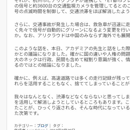
それが、杭州市とアリクラウドが連携して「ET都市ブレ
の信号と約3600台の交通監視カメラを管理してるとの
号の点滅時間を制御して、交通渋滞をほぼ解消したよう
さらに、交通事故が発生した場合は、救急車が迅速に走
く先々で信号が自動的にグリーンになるよう変更を行
か。なお、アリクラウドは中国のみならず海外でも展開
このような話を、本日、アカデミアの先生と話をした
かとの議論になりました。確かに国の違いや人権の問
大のネックは行政、民間も含めて縦割り意識が強く、
るのではとの結論になりました。
確かに、例えば、高速道路では多くの走行記録が残って
れらを活用することもなく、捨ててしまっていることが
我々はなんとなく、渋滞などなくならないと思ってしま
を活用して解消しようとしているところもあります。こ
たことが、ひっくり返される、そんな時代になっている
た次第です。
カテゴリー：
ブログ
｜ タグ：