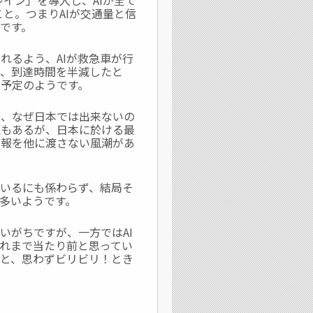
イン」を導入し、AIが全て
こと。つまりAIが交通量と信
です。
れるよう、AIが救急車が行
い、到達時間を半減したと
予定のようです。
際、なぜ日本では出来ないの
題もあるが、日本に於ける最
情報を他に渡さない風潮があ
いるにも係わらず、結局そ
多いようです。
いがちですが、一方ではAI
れまで当たり前と思ってい
と、思わずビリビリ！とき