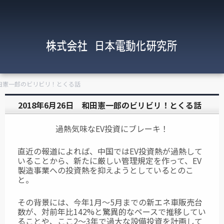
 和田憲一郎のビリビリ！とくる話
2018年6月26日 和田憲一郎のビリビリ！とくる話
過熱気味なEV投資にブレーキ！
直近の報道によれば、中国ではEV投資熱が過熱して
いることから、新たに厳しい管理規定を作って、EV
製造事業への投資熱を抑えようとしているとのこ
と。
その背景には、今年1月～5月までの新エネ車販売台
数が、対前年比142%と驚異的なペースで推移してい
ることや、ここ2～3年で過大な設備投資を計画して