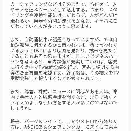
カーシェアリングなどはその典型で、所有せず、人
やモノを運ぶツールとして活用
する。つまり、スタ
イリングや運動性能にはこだわらず、人がどれだけ
乗れるか、
楽器や荷物が運べるかなど、キャパにこ
だわっている人が多いように思えます。
また、自動運転車が話題となっていますが、では自
動運転時に何をするかと問われれば、
巷で言われて
いるようにDVDにより映画を見たり、携帯を見たり
することもあると
思いますが、忙しいビジネスパー
ソンを考えると、車内設備が充実していれば、
客先
に行く途中でTV電話会議を行い、客先に説明する内
容の変更有無を確認する。
終了後は、その結果をTV
電話会議にて報告するなどが考えられます。
また、為替、株式、ニュースに関心がある人は、車
内で会社の方と戦略会議を開くなど、
まるで動くオ
フィスのような使い方をする人が多いのではないで
しょうか。
将来、パーク＆ライドで、ＪＲやメトロから降りた
方は、駅横にあるシェアリングカーに
スイカで乗車