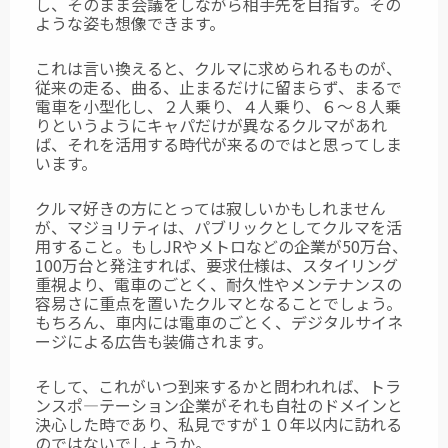
し、そのまま会議をしながら相手先を目指す。その
ような姿も想像できます。
これは言い換えると、クルマに求められるものが、
従来の走る、曲る、止まるだけに
留まらず、まるで
電車を小型化し、２人乗り、４人乗り、６～８人乗
りというように
キャパだけが異なるクルマがあれ
ば、それを活用する時代が来るのではと思ってしま
います。
クルマ好きの方にとっては寂しいかもしれません
が、マジョリティは、パブリックとして
クルマを活
用すること。もしJRやメトロなどの企業が50万台、
100万台と発注すれば、
要求仕様は、スタイリング
重視より、電車のごとく、耐久性やメンテナンスの
容易さに
重点を置いたクルマとなることでしょう。
もちろん、車内には電車のごとく、デジタル
サイネ
ージによる広告も装備されます。
そして、これがいつ到来するかと問われれば、トラ
ンスポ―テーション企業がそれも自社の
ドメインと
決心した時であり、私見ですが１０年以内に訪れる
のではないでしょうか。