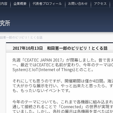
業内容
企業概要
代表者プロフィール
お問い合わせ
アクセス
 和田憲一郎のビリビリ！とくる話
2017年10月13日 和田憲一郎のビリビリ！とくる話
先週「CEATEC JAPAN 2017」が閉幕しました。昔
ー、最近ではCEATECと名前が変わり、今年のテーマはCPS(Cy
System)とIoT(Internet of Things)とのこと。
それにしても思うのですが、開催期間は僅か4日間。海
て大がかりな展示を行い、やっと出来たと思ったら、
も、もったいないイベントです。
今年のテーマについても、これまで各機器に組み込まれ
通して接続されることで「Connected」の世界が実
ていました。しかし、各社の展示は各機器を並べたば