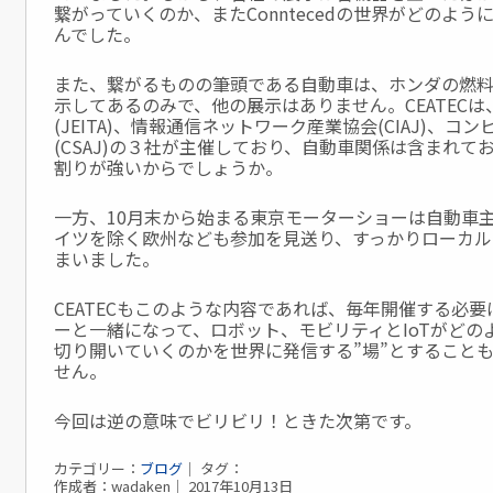
繋がっていくのか、またConntecedの世界がどのよ
んでした。
また、繋がるものの筆頭である自動車は、ホンダの燃料
示してあるのみで、他の展示はありません。CEATEC
(JEITA)、情報通信ネットワーク産業協会(CIAJ)、
(CSAJ)の３社が主催しており、自動車関係は含まれ
割りが強いからでしょうか。
一方、10月末から始まる東京モーターショーは自動車
イツを除く欧州なども参加を見送り、すっかりローカル
まいました。
CEATECもこのような内容であれば、毎年開催する必
ーと一緒になって、ロボット、モビリティとIoTがどの
切り開いていくのかを世界に発信する”場”とすること
せん。
今回は逆の意味でビリビリ！ときた次第です。
カテゴリー：
ブログ
｜ タグ：
作成者：wadaken｜ 2017年10月13日