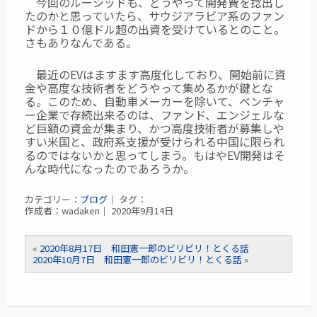
今回のルーシッドも、どうやって開発費を捻出し
たのかと思っていたら、サウジアラビア系のファン
ドから１０億ドル超の出資を受けているとのこと。
さもありなんである。
最近のEVはますます高度化しており、開始前に資
金や高度な技術者をどうやって集めるかが鍵とな
る。このため、自動車メーカーを除いて、ベンチャ
ー企業で存続出来るのは、ファンド、エンジェルな
ど巨額の資金が集まり、かつ高度技術者が募集しや
すい米国と、政府系支援が受けられる中国に限られ
るのではないかと思ってしまう。もはやEV開発はそ
んな時代になったのであろうか。
カテゴリー：
ブログ
｜ タグ：
作成者：wadaken｜ 2020年9月14日
«
2020年8月17日 和田憲一郎のビリビリ！とくる話
2020年10月7日 和田憲一郎のビリビリ！とくる話
»