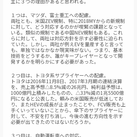
主に３つの理由があると思われる。
１つは、マツダ、富士重工への配慮。
両社とも、米国ZEV規制、特に2018MYからの新規制
に対して、どう対応するのかが喫緊の課題となって
いる。類似の規制である中国NEV規制もある。これ
らに対して、両社は対応方針を示す必要性に迫られ
ていた。しかし、両社が例えEVを量産すると言って
も、単独ではなかなか現実味がない。つまり、基本
技術をどうするか、誰がキープレイヤーとなって開
発するかを明らかにする必要があった。
２つ目は、トヨタ系サプライヤーへの配慮。
トヨタは2016年11月8日、2017年3月期の連結決算
を、売上高予想△8.5%減の26兆円、純利益予想は、
1000億円上積みしたものの、△33%減の1兆5500億
円になると公表した。頼みの米国販売が低迷してお
り、またHEVの成長が止まったことや、FCV販売も上
手くいっていないことから、傘下のサプライヤーに
対して、不安を打ち消し、今後の進む方向性を示す
必要が出てきたのではないだろうか。
３つ目は、自動運転車への対応。