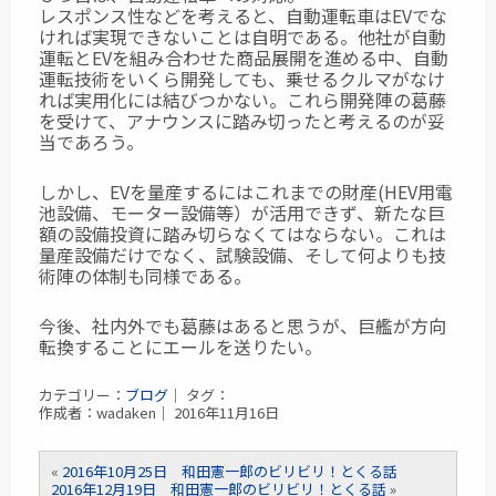
レスポンス性などを考えると、自動運転車はEVでな
ければ実現できないことは自明である。
他社が自動
運転とEVを組み合わせた商品展開を進める中、自動
運転技術をいくら開発しても、乗せるクルマがなけ
れば実用化には結びつかない。これら開発陣の葛藤
を受けて、アナウンスに踏み切ったと考えるのが妥
当であろう。
しかし、EVを量産するにはこれまでの財産(HEV用電
池設備、モーター設備等）が活用できず、新たな巨
額の設備投資に踏み切らなくてはならない。これは
量産設備だけでなく、試験設備、そして何よりも技
術陣の体制も同様である。
今後、社内外でも葛藤はあると思うが、巨艦が方向
転換することにエールを送りたい。
カテゴリー：
ブログ
｜ タグ：
作成者：wadaken｜ 2016年11月16日
«
2016年10月25日 和田憲一郎のビリビリ！とくる話
2016年12月19日 和田憲一郎のビリビリ！とくる話
»