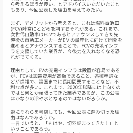
ら考えるほうが良い、とアドバイスいただいたこと
もあり、今回公表した理由を考えてみたい。
まず、デメリットから考えると、これは燃料電池車
(FCV)陣営にとどめを刺すおそれがある。
これまで、
次世代自動車はFCVであるとアナウンスしてきた先
導役の自動車メーカーがEＶの量産化に向けて開発を
進めるとアナウンスすることで、FCVの充填インフ
ラを支援していた業界が、今後力を入れなくなる恐
れがでてくる。
理由として、EVの充電インフラは設置が容易である
が、FCVは設置費用が高額であること、各種申請な
どが煩雑で、設置までに長期間要することなど、不
利な点が多い。
これまで、2020年以降には上向くの
ではと何とか頑張ってきた業界であるが、この公表
はかなりの冷や水となるのではないだろうか。
逆にそれらを考慮しても、今回公表に踏み切った理
由はなんであろうか。
一言でいうと、「もはや、切羽詰まってきた！」と
いうことであろう。