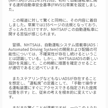
(NHTSA)が2022年3月10日、初めて
自動運転車に関
する連邦自動車安全基準(FMVSS)草案を設定しまし
た。
この報道に対して驚くと同時に、その内容に着目
しました。草案では155ページの
法規となっており、
ざっとみただけですが、NHTSAがこの自動運転車に
関する苦悩が
感じられます。
冒頭、NHTSAは、自動運転システム搭載車(ADS：
Automated Driving System)の開発
および配備の可
能性については、不確実性が存在し続けるというこ
とは認識している。
しかし、NHTSAはADSの新しい
設計を見越して、この時期に措置を確定させること
が
適切であると述べています。
またステアリングなどもないADSが存在すること
を想定し、”運転席”の定義として、
「手動で操作す
る運転装置にすぐにアクセスできる指定された座席
位置を示す」と、
従来の考えを根本的に変えていま
す。
まだまだ驚くことが満載ですが、一つこのような