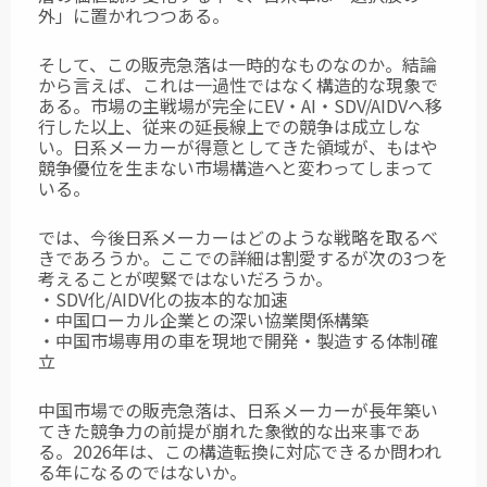
外」に置かれつつある。
そして、この販売急落は一時的なものなのか。結論
から言えば、これは一過性ではなく
構造的な現象で
ある。市場の主戦場が完全にEV・AI・SDV/AIDVへ移
行した以上、従来の延長線上での競争は成立しな
い。日系メーカーが得意としてきた領域が、もはや
競争優位を生まない市場構造へと変わってしまって
いる。
では、今後日系メーカーはどのような戦略を取るべ
きであろうか。ここでの詳細は割愛するが次の3つを
考えることが喫緊ではないだろうか。
・SDV化/AIDV化の抜本的な加速
・中国ローカル企業との深い協業関係構築
・中国市場専用の車を現地で開発・製造する体制確
立
中国市場での販売急落は、日系メーカーが長年築い
てきた競争力の前提が崩れた象徴的な出来事であ
る。2026年は、この構造転換に対応できるか問われ
る年になるのではないか。