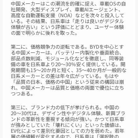
中国メーカーはこの潮流を的確に捉え、車載OSの自
社開発、大型ディスプレイ、車載AIエージェント、
高度な自動運転支援（NOA）などを次々と投入して
いる。その結果、日系車は「走りは良いがデジタル
体験が古い」という評価にとどまり、ユーザー体験
の面で明らかに後れを取った。
第二に、価格競争力の逆転である。BYDを中心とす
る中国メーカーは、バッテリー内製化や垂直統合、
部品点数削減、モジュール化などを徹底し、同等装
備の車を日系車より20〜30％安く提供している。開
発期間も15〜20か月と短く、35〜40か月が一般的な
日系メーカーとの差は年々広がっている。もはや
「品質の日本、価格の中国」という従来の構図は崩
れ、中国メーカーは品質と価格の両面で優位に立ち
つつある。
第三に、ブランド力の低下が挙げられる。中国の
20〜30代は、デザイン性やデジタル体験、新興ブラ
ンドの革新性を重視する傾向が強い。かつて日系車
が強みとしていた「壊れにくい」といった価値は、
EV化によって差別化要因としての力を弱めた。若年
層の価値観が変化する中で、日系車は「選択肢の