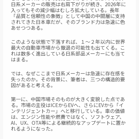
日系メーカーの販売は右肩下がりが続き、2026年に
入ってもその減少幅はむしろ拡大している。長年
「品質と信頼性の象徴」として中国の中間層に支持
されてきた日本車だが、そのブランド力は急速に色
あせつつある。
このような状態で下落すれば、１～２年以内に世界
最大の自動車市場から撤退の可能性も出てくる。こ
れは数多く進出している日系部品メーカーにも当て
はまる。
では、なぜここまで日系メーカーは急速に存在感を
失ったのか。その背景に、筆者は、三つの構造的要
因があると考える。
第一に、中国市場そのものが大きく変貌した点であ
る。市場の主役はICEからEVへ、さらにEVから「イ
ンテリジェントカー」へと移行している。車の価値
は、エンジン性能や燃費ではなく、ソフトウェア、
AI、UX、OTA等による継続的なアップデートに置か
れるようになった。