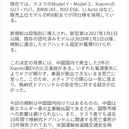
現在では、テスラのModel Y・Model 3、Xiaomiの
SU7・YU7、BMW iX3、NIO ES8、Li Auto i8など、
販売上位モデルの約6割までが同仕様を採用してい
る。
新規制は段階的に導入され、新型車は2027年1月1日
以降、既存の認可済みモデルは2029年1月1日以降、
規制に適合したドアハンドル設定が義務付けられ
る。
この決定の背景には、中国国内で発生した2件の
Xiaomi製EVの火災事故がある。いずれも電源喪失に
よりドアが開かず、乗員が脱出できないまま死亡に
至った。このため、メディアでの関心は一気に高ま
り、格納式ドアハンドルの安全性に対する疑念が広
がった。
今回の規制は中国国内向けではあるものの、中国は
新エネルギー車の主要輸出国であるため、国際市場
への影響は避けられない。また、テスラ車でも過去
10年間で格納式ドアハンドルに関連する死亡事例が
15件報告されており、米国運輸省道路交通安全局