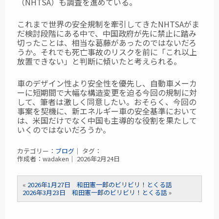
（NHTSA）も調査を進めている。
これまで世界の安全規制を牽引してきたNHTSAがま
だ検討段階にある中で、中国政府が先に禁止に踏み
切ったことは、相当な葛藤があったのではないだろ
うか。それでも死亡事故のリスクを前に「これ以上
放置できない」と判断に傾いたと考えられる。
車のデザイン性より安全性を優先し、自動車メーカ
ーに短期間で大幅な構造変更を迫る今回の規制に対
して、筆者は激しく同意したい。おそらく、今回の
事案を契機に、新エネルギー車の安全基準において
は、米国だけでなく中国も主導的な役割を果たして
いくのではないだろうか。
カテゴリー：
ブログ
｜ タグ：
作成者：wadaken｜ 2026年2月24日
«
2026年1月27日 和田憲一郎のビリビリ！とくる話
2026年3月23日 和田憲一郎のビリビリ！とくる話
»