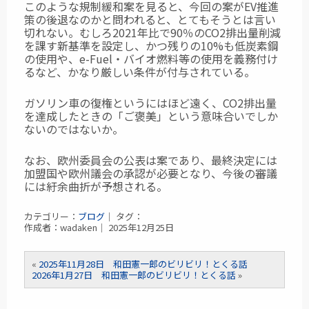
このような規制緩和案を見ると、今回の案がEV推進
策の後退なのかと問われると、とてもそうとは言い
切れない。むしろ2021年比で90％のCO2排出量削減
を課す新基準を設定し、かつ残りの10%も低炭素鋼
の使用や、e-Fuel・バイオ燃料等の使用を義務付け
るなど、かなり厳しい条件が付与されている。
ガソリン車の復権というにはほど遠く、CO2排出量
を達成したときの「ご褒美」という意味合いでしか
ないのではないか。
なお、欧州委員会の公表は案であり、最終決定には
加盟国や欧州議会の承認が必要となり、今後の審議
には紆余曲折が予想される。
カテゴリー：
ブログ
｜ タグ：
作成者：wadaken｜ 2025年12月25日
«
2025年11月28日 和田憲一郎のビリビリ！とくる話
2026年1月27日 和田憲一郎のビリビリ！とくる話
»