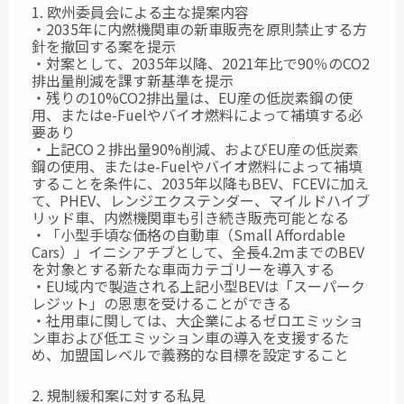
1. 欧州委員会による主な提案内容
・2035年に内燃機関車の新車販売を原則禁止する方
針を撤回する案を提示
・対案として、2035年以降、2021年比で90％のCO2
排出量削減を課す新基準を提示
・残りの10%CO2排出量は、EU産の低炭素鋼の使
用、またはe-Fuelやバイオ燃料によって補填する必
要あり
・上記CO２排出量90%削減、およびEU産の低炭素
鋼の使用、またはe-Fuelやバイオ燃料によって補填
することを条件に、2035年以降もBEV、FCEVに加え
て、PHEV、レンジエクステンダー、マイルドハイブ
リッド車、内燃機関車も引き続き販売可能となる
・「小型手頃な価格の自動車（Small Affordable
Cars）」イニシアチブとして、全長4.2ｍまでのBEV
を対象とする新たな車両カテゴリーを導入する
・EU域内で製造される上記小型BEVは「スーパーク
レジット」の恩恵を受けることができる
・社用車に関しては、大企業によるゼロエミッショ
ン車および低エミッション車の導入を支援するた
め、加盟国レベルで義務的な目標を設定すること
2. 規制緩和案に対する私見